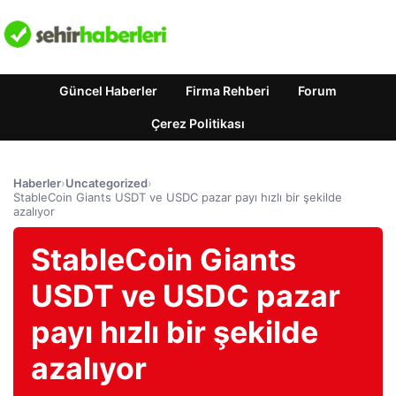
Güncel Haberler
Firma Rehberi
Forum
Çerez Politikası
Haberler
›
Uncategorized
›
StableCoin Giants USDT ve USDC pazar payı hızlı bir şekilde
azalıyor
StableCoin Giants
USDT ve USDC pazar
payı hızlı bir şekilde
azalıyor