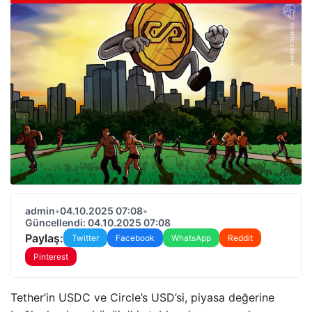
admin
•
04.10.2025 07:08
•
Güncellendi: 04.10.2025 07:08
Paylaş:
Twitter
Facebook
WhatsApp
Reddit
Pinterest
Tether’in USDC ve Circle’s USD’si, piyasa değerine