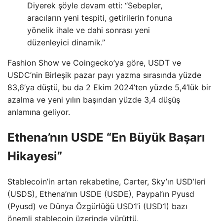
Diyerek şöyle devam etti: “Sebepler,
aracıların yeni tespiti, getirilerin fonuna
yönelik ihale ve dahi sonrası yeni
düzenleyici dinamik.”
Fashion Show ve Coingecko’ya göre, USDT ve
USDC’nin Birleşik pazar payı yazma sırasında yüzde
83,6’ya düştü, bu da 2 Ekim 2024’ten yüzde 5,4’lük bir
azalma ve yeni yılın başından yüzde 3,4 düşüş
anlamına geliyor.
Ethena’nın USDE “En Büyük Başarı
Hikayesi”
Stablecoin’in artan rekabetine, Carter, Sky’ın USD’leri
(USDS), Ethena’nın USDE (USDE), Paypal’ın Pyusd
(Pyusd) ve Dünya Özgürlüğü USD1’i (USD1) bazı
önemli stablecoin üzerinde yürüttü.