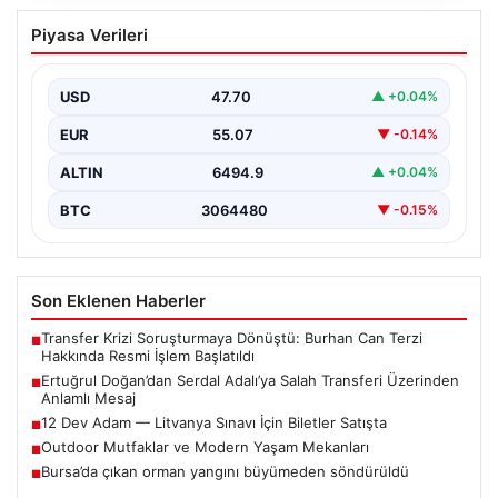
Ertuğrul Doğan’dan Serdal Adalı’ya
Piyasa Verileri
Salah Transferi Üzerinden Anlamlı
Mesaj
USD
47.70
▲ +0.04%
Trabzonspor Kulübü Başkanı Ertuğrul Doğan, son
günlerde spor kamuoyunda gündem olan transfer
EUR
55.07
▼ -0.14%
söylentileriyle ilgili…
ALTIN
6494.9
▲ +0.04%
BTC
3064480
▼ -0.15%
Son Eklenen Haberler
Transfer Krizi Soruşturmaya Dönüştü: Burhan Can Terzi
■
Hakkında Resmi İşlem Başlatıldı
Ertuğrul Doğan’dan Serdal Adalı’ya Salah Transferi Üzerinden
■
Anlamlı Mesaj
12 Dev Adam — Litvanya Sınavı İçin Biletler Satışta
■
Outdoor Mutfaklar ve Modern Yaşam Mekanları
■
Bursa’da çıkan orman yangını büyümeden söndürüldü
■