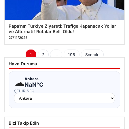
Papa’nın Türkiye Ziyareti: Trafiğe Kapanacak Yollar
ve Alternatif Rotalar Belli Oldu!
27/11/2025
Yazı
1
2
…
195
Sonraki
sayfalaması
Hava Durumu
☁
Ankara
NaN°C
ŞEHIR SEÇ
Bizi Takip Edin