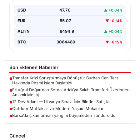
Mesaj
USD
47.70
▲ +0.04%
Trabzonspor Kulübü Başkanı Ertuğrul Doğan, son
günlerde spor kamuoyunda gündem olan transfer
EUR
55.07
▼ -0.14%
söylentileriyle ilgili…
ALTIN
6494.9
▲ +0.04%
BTC
3064480
▼ -0.15%
Son Eklenen Haberler
Transfer Krizi Soruşturmaya Dönüştü: Burhan Can Terzi
■
Hakkında Resmi İşlem Başlatıldı
Ertuğrul Doğan’dan Serdal Adalı’ya Salah Transferi Üzerinden
■
Anlamlı Mesaj
12 Dev Adam — Litvanya Sınavı İçin Biletler Satışta
■
Outdoor Mutfaklar ve Modern Yaşam Mekanları
■
Bursa’da çıkan orman yangını büyümeden söndürüldü
■
Güncel