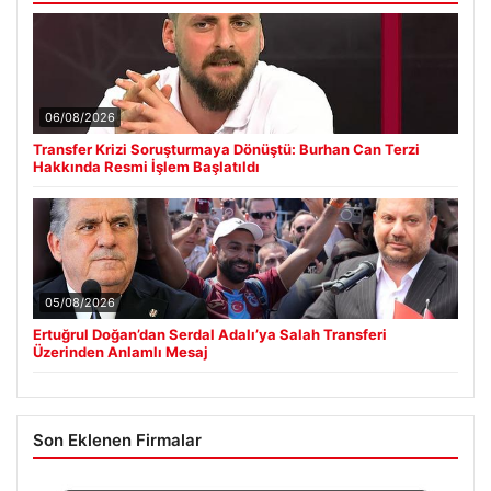
06/08/2026
Transfer Krizi Soruşturmaya Dönüştü: Burhan Can Terzi
Hakkında Resmi İşlem Başlatıldı
05/08/2026
Ertuğrul Doğan’dan Serdal Adalı’ya Salah Transferi
Üzerinden Anlamlı Mesaj
Son Eklenen Firmalar