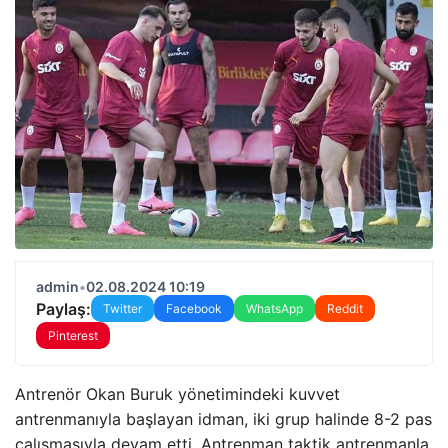
admin
•
02.08.2024 10:19
Paylaş:
Twitter
Facebook
WhatsApp
Reddit
Pinterest
Antrenör Okan Buruk yönetimindeki kuvvet
antrenmanıyla başlayan idman, iki grup halinde 8-2 pas
çalışmasıyla devam etti. Antrenman taktik antrenmanla