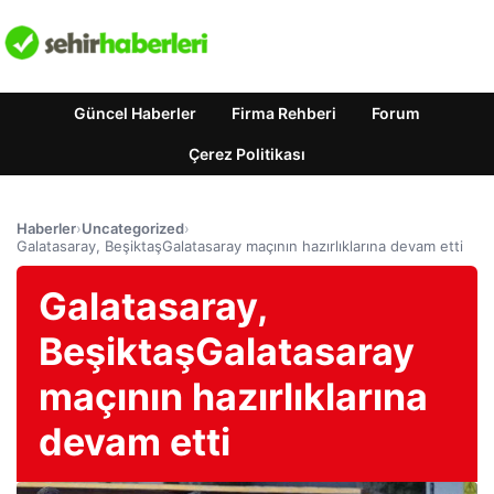
Güncel Haberler
Firma Rehberi
Forum
Çerez Politikası
Haberler
›
Uncategorized
›
Galatasaray, BeşiktaşGalatasaray maçının hazırlıklarına devam etti
Galatasaray,
BeşiktaşGalatasaray
maçının hazırlıklarına
devam etti