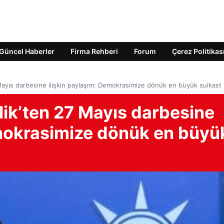
Güncel Haberler
Firma Rehberi
Forum
Çerez Politikas
Mayıs darbesine ilişkin paylaşım: Demokrasimize dönük en büyük suikast
lik’ten 27 Mayıs darbesine
emokrasimize dönük en büyü