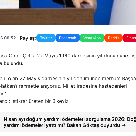
Paylaş:
26 00:52
Twitter
Facebook
WhatsApp
Reddit
Pinte
üsü Ömer Çelik, 27 Mayıs 1960 darbesinin yıl dönümüne iliş
a bulundu.
biri olan 27 Mayıs darbesinin yıl dönümünde merhum Başb
tkan'ı rahmetle anıyoruz. Millet iradesine kastedenleri
r."
di: İstikrar üreten bir ülkeyiz
Nisan ayı doğum yardımı ödemeleri sorgulama 2026: D
yardımı ödemeleri yattı mı? Bakan Göktaş duyurdu →