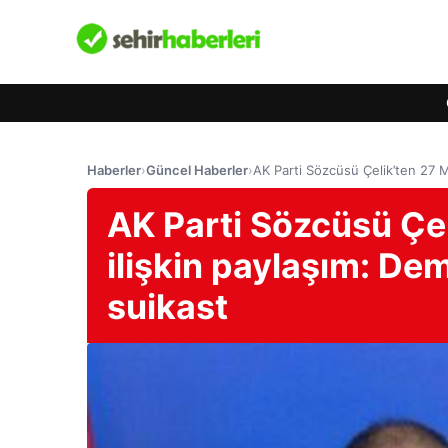
Haberler
›
Güncel Haberler
›
AK Parti Sözcüsü Çelik’ten 27 
AK Parti Sözcüsü Çe
ilişkin paylaşım: D
suikast