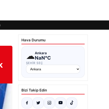
ı
Hava Durumu
☁
Ankara
NaN°C
k
ŞEHIR SEÇ
Bizi Takip Edin