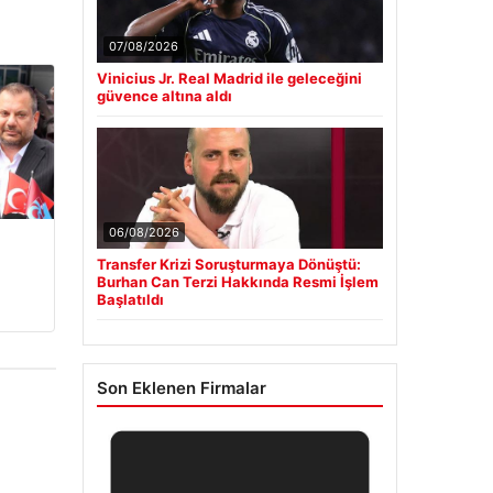
07/08/2026
Vinicius Jr. Real Madrid ile geleceğini
güvence altına aldı
06/08/2026
Transfer Krizi Soruşturmaya Dönüştü:
Burhan Can Terzi Hakkında Resmi İşlem
Başlatıldı
Son Eklenen Firmalar