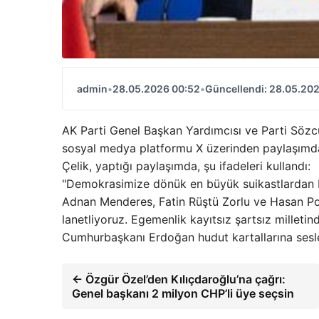
admin
•
28.05.2026 00:52
•
Güncellendi: 28.05.20
AK Parti Genel Başkan Yardımcısı ve Parti Sözc
sosyal medya platformu X üzerinden paylaşımd
Çelik, yaptığı paylaşımda, şu ifadeleri kullandı:
"Demokrasimize dönük en büyük suikastlardan 
Adnan Menderes, Fatin Rüştü Zorlu ve Hasan Pola
lanetliyoruz. Egemenlik kayıtsız şartsız milletindi
Cumhurbaşkanı Erdoğan hudut kartallarına seslen
← Özgür Özel’den Kılıçdaroğlu’na çağrı:
Genel başkanı 2 milyon CHP’li üye seçsin