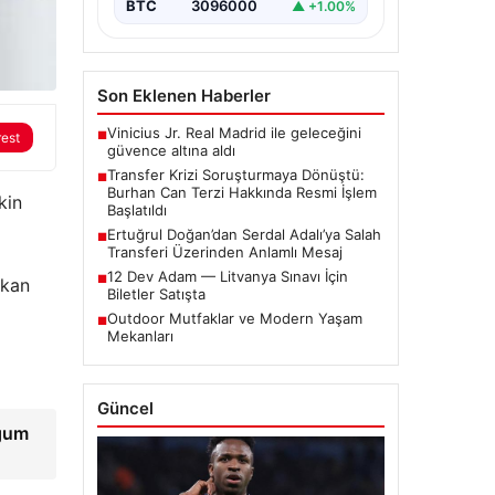
ortaya çıkan bazı iddialar
BTC
3096000
▲ +1.00%
nedeniyle…
Son Eklenen Haberler
Vinicius Jr. Real Madrid ile geleceğini
■
rest
güvence altına aldı
Transfer Krizi Soruşturmaya Dönüştü:
■
Burhan Can Terzi Hakkında Resmi İşlem
kin
Başlatıldı
Ertuğrul Doğan’dan Serdal Adalı’ya Salah
■
Transferi Üzerinden Anlamlı Mesaj
12 Dev Adam — Litvanya Sınavı İçin
■
akan
Biletler Satışta
Outdoor Mutfaklar ve Modern Yaşam
■
Mekanları
Güncel
oğum