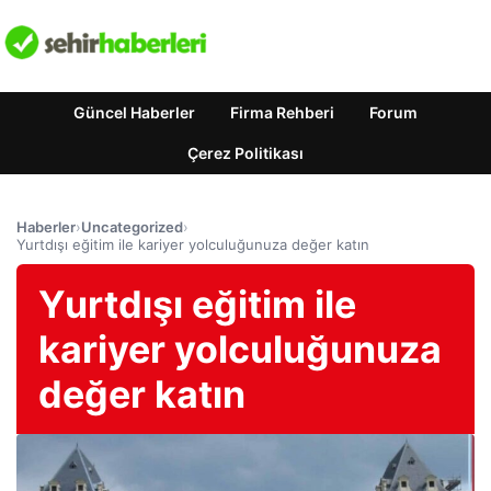
Güncel Haberler
Firma Rehberi
Forum
Çerez Politikası
Haberler
›
Uncategorized
›
Yurtdışı eğitim ile kariyer yolculuğunuza değer katın
Yurtdışı eğitim ile
kariyer yolculuğunuza
değer katın