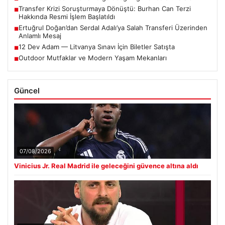
Transfer Krizi Soruşturmaya Dönüştü: Burhan Can Terzi
■
Hakkında Resmi İşlem Başlatıldı
Ertuğrul Doğan’dan Serdal Adalı’ya Salah Transferi Üzerinden
■
Anlamlı Mesaj
12 Dev Adam — Litvanya Sınavı İçin Biletler Satışta
■
Outdoor Mutfaklar ve Modern Yaşam Mekanları
■
Güncel
07/08/2026
Vinicius Jr. Real Madrid ile geleceğini güvence altına aldı