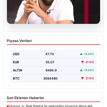
06.08.2026
Transfer Krizi Soruşturmaya Dönüştü:
Piyasa Verileri
Burhan Can Terzi Hakkında Resmi İşlem
Başlatıldı
USD
47.70
▲ +0.04%
Galatasaray Spor Kulübü, gerçekleştirilen transfer
görüşmeleri ve iddialarına ilişkin ortaya çıkan bazı
EUR
55.07
▼ -0.14%
iddialar nedeniyle…
ALTIN
6494.9
▲ +0.04%
BTC
3064480
▼ -0.15%
Son Eklenen Haberler
Vinicius Jr. Real Madrid ile geleceğini güvence altına aldı
■