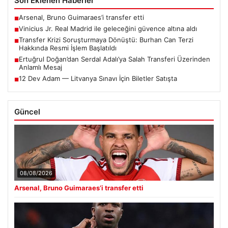
Son Eklenen Haberler
Arsenal, Bruno Guimaraes’i transfer etti
■
Vinicius Jr. Real Madrid ile geleceğini güvence altına aldı
■
Transfer Krizi Soruşturmaya Dönüştü: Burhan Can Terzi
■
Hakkında Resmi İşlem Başlatıldı
Ertuğrul Doğan’dan Serdal Adalı’ya Salah Transferi Üzerinden
■
Anlamlı Mesaj
12 Dev Adam — Litvanya Sınavı İçin Biletler Satışta
■
Güncel
08/08/2026
Arsenal, Bruno Guimaraes’i transfer etti