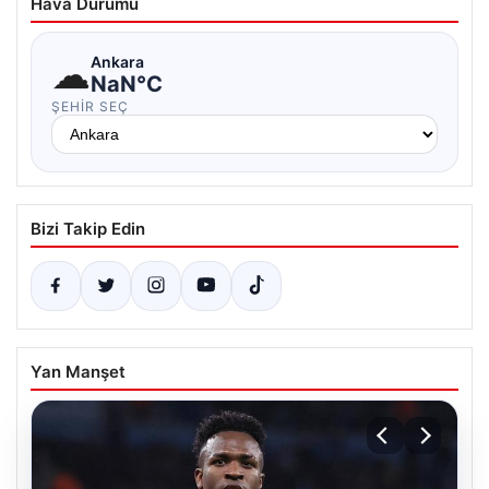
Hava Durumu
☁
Ankara
NaN°C
ŞEHIR SEÇ
Bizi Takip Edin
Yan Manşet