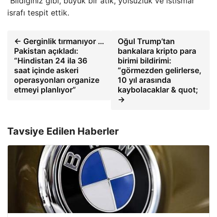
“Bildiğiniz gibi, büyük bir atık, yolsuzluk ve istismar
israfı tespit ettik.
← Gerginlik tırmanıyor …
Oğul Trump’tan
Pakistan açıkladı:
bankalara kripto para
“Hindistan 24 ila 36
birimi bildirimi:
saat içinde askeri
“görmezden gelirlerse,
operasyonları organize
10 yıl arasında
etmeyi planlıyor”
kaybolacaklar & quot;
→
Tavsiye Edilen Haberler