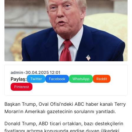
admin
•
30.04.2025 12:01
Paylaş:
Twitter
Facebook
WhatsApp
Reddit
Pinterest
Başkan Trump, Oval Ofisi’ndeki ABC haber kanalı Terry
Moran’ın Amerikalı gazetecinin sorularını yanıtladı.
Donald Trump, ABD ticari ortakları, bazı destekçilerin
fiyatlarını artırma konusunda endişe duyan ülkedeki