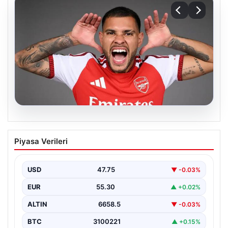
08.08.2026
Arsenal, Bruno Guimaraes’i transfer etti
Piyasa Verileri
USD
47.75
▼ -0.03%
EUR
55.30
▲ +0.02%
ALTIN
6658.5
▼ -0.03%
BTC
3100221
▲ +0.15%