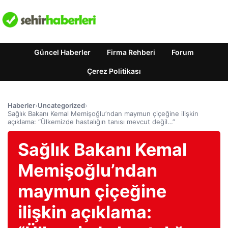
Güncel Haberler
Firma Rehberi
Forum
Çerez Politikası
Haberler
›
Uncategorized
›
Sağlık Bakanı Kemal Memişoğlu’ndan maymun çiçeğine ilişkin
açıklama: “Ülkemizde hastalığın tanısı mevcut değil…”
Sağlık Bakanı Kemal
Memişoğlu’ndan
maymun çiçeğine
ilişkin açıklama: