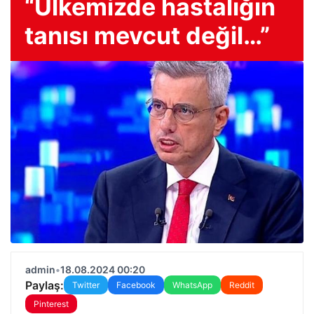
“Ülkemizde hastalığın
tanısı mevcut değil…”
admin
•
18.08.2024 00:20
Paylaş:
Twitter
Facebook
WhatsApp
Reddit
Pinterest