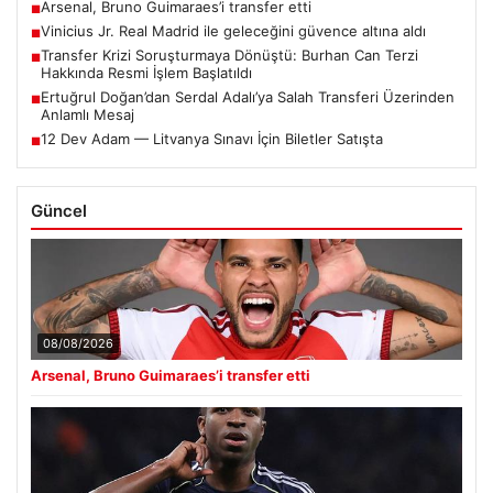
Arsenal, Bruno Guimaraes’i transfer etti
■
Vinicius Jr. Real Madrid ile geleceğini güvence altına aldı
■
Transfer Krizi Soruşturmaya Dönüştü: Burhan Can Terzi
■
Hakkında Resmi İşlem Başlatıldı
Ertuğrul Doğan’dan Serdal Adalı’ya Salah Transferi Üzerinden
■
Anlamlı Mesaj
12 Dev Adam — Litvanya Sınavı İçin Biletler Satışta
■
Güncel
08/08/2026
Arsenal, Bruno Guimaraes’i transfer etti