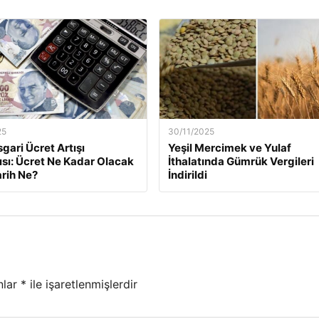
25
30/11/2025
gari Ücret Artışı
Yeşil Mercimek ve Yulaf
ısı: Ücret Ne Kadar Olacak
İthalatında Gümrük Vergileri
arih Ne?
İndirildi
nlar
*
ile işaretlenmişlerdir