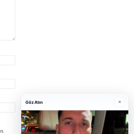
×
Göz Atın
n.