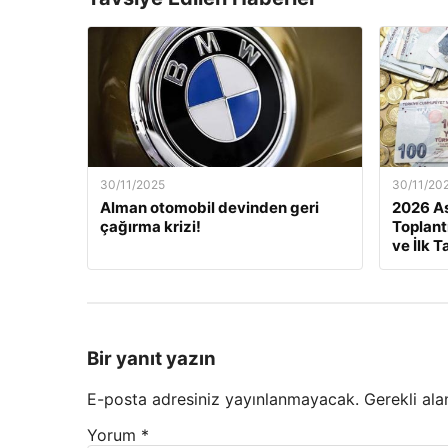
30/11/2025
30/11/20
Alman otomobil devinden geri
2026 As
çağırma krizi!
Toplant
ve İlk T
Bir yanıt yazın
E-posta adresiniz yayınlanmayacak.
Gerekli ala
Yorum
*