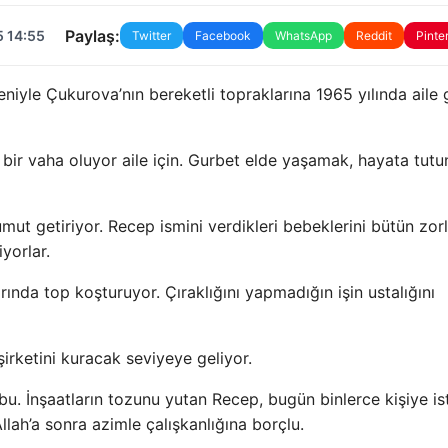
Paylaş:
5 14:55
Twitter
Facebook
WhatsApp
Reddit
Pinte
deniyle Çukurova’nın bereketli topraklarına 1965 yılında aile
e bir vaha oluyor aile için. Gurbet elde yaşamak, hayata tut
ut getiriyor. Recep ismini verdikleri bebeklerini bütün zor
yorlar.
nda top koşturuyor. Çıraklığını yapmadığın işin ustalığını
şirketini kuracak seviyeye geliyor.
 bu. İnşaatların tozunu yutan Recep, bugün binlerce kişiye i
llah’a sonra azimle çalışkanlığına borçlu.