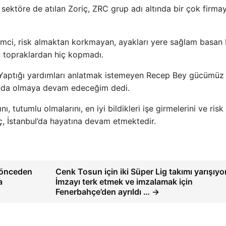
sektöre de atılan Zoriç, ZRC grup adı altında bir çok firmay
işimci, risk almaktan korkmayan, ayakları yere sağlam basan 
 topraklardan hiç kopmadı.
ttu. Yaptığı yardımları anlatmak istemeyen Recep Bey gücümüz
nında olmaya devam edeceğim dedi.
ı, tutumlu olmalarını, en iyi bildikleri işe girmelerini ve risk
, İstanbul’da hayatına devam etmektedir.
n önceden
Cenk Tosun için iki Süper Lig takımı yarışıyo
a
İmzayı terk etmek ve imzalamak için
Fenerbahçe’den ayrıldı … →