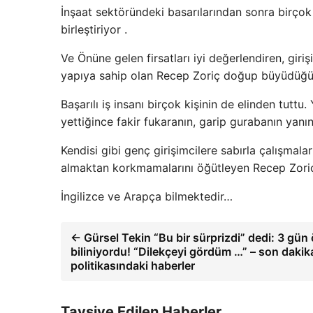
İnşaat sektöründeki basarılarından sonra birçok 
birleştiriyor .
Ve Önüne gelen firsatları iyi değerlendiren, gir
yapıya sahip olan Recep Zoriç doğup büyüdüğü
Başarılı iş insanı birçok kişinin de elinden tu
yettiğince fakir fukaranın, garip gurabanın ya
Kendisi gibi genç girişimcilere sabırla çalışmaların
almaktan korkmamalarını öğütleyen Recep Zoriç
İngilizce ve Arapça bilmektedir…
← Gürsel Tekin “Bu bir sürprizdi” dedi: 3 gü
biliniyordu! “Dilekçeyi gördüm …” – son dakik
politikasındaki haberler
Tavsiye Edilen Haberler