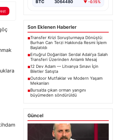
BTC
3064480
▼ -0.15%
rest
Son Eklenen Haberler
 göç
Transfer Krizi Soruşturmaya Dönüştü:
■
Burhan Can Terzi Hakkında Resmi İşlem
Başlatıldı
unmak
Ertuğrul Doğan’dan Serdal Adalı’ya Salah
■
Transferi Üzerinden Anlamlı Mesaj
12 Dev Adam — Litvanya Sınavı İçin
■
luklara
Biletler Satışta
Outdoor Mutfaklar ve Modern Yaşam
■
Mekanları
Bursa’da çıkan orman yangını
■
büyümeden söndürüldü
Güncel
stihdam