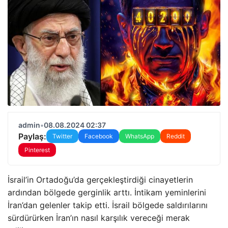
admin
•
08.08.2024 02:37
Paylaş:
Twitter
Facebook
WhatsApp
Reddit
Pinterest
İsrail’in Ortadoğu’da gerçekleştirdiği cinayetlerin
ardından bölgede gerginlik arttı. İntikam yeminlerini
İran’dan gelenler takip etti. İsrail bölgede saldırılarını
sürdürürken İran’ın nasıl karşılık vereceği merak