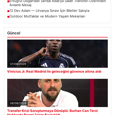
Ertuğrul Doğan’dan Serdal Adalı’ya Salah Transferi Üzerinden
■
Anlamlı Mesaj
12 Dev Adam — Litvanya Sınavı İçin Biletler Satışta
■
Outdoor Mutfaklar ve Modern Yaşam Mekanları
■
Güncel
07/08/2026
Vinicius Jr. Real Madrid ile geleceğini güvence altına aldı
06/08/2026
Transfer Krizi Soruşturmaya Dönüştü: Burhan Can Terzi
Hakkında Resmi İşlem Başlatıldı