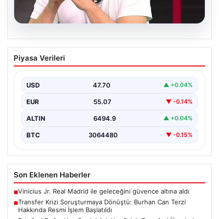
06.08.2026
Transfer Krizi Soruşturmaya Dönüştü:
Piyasa Verileri
Burhan Can Terzi Hakkında Resmi İşlem
Başlatıldı
USD
47.70
▲ +0.04%
Galatasaray Spor Kulübü, gerçekleştirilen transfer
görüşmeleri ve iddialarına ilişkin ortaya çıkan bazı
EUR
55.07
▼ -0.14%
iddialar nedeniyle…
ALTIN
6494.9
▲ +0.04%
BTC
3064480
▼ -0.15%
Son Eklenen Haberler
Vinicius Jr. Real Madrid ile geleceğini güvence altına aldı
■
Transfer Krizi Soruşturmaya Dönüştü: Burhan Can Terzi
■
Hakkında Resmi İşlem Başlatıldı