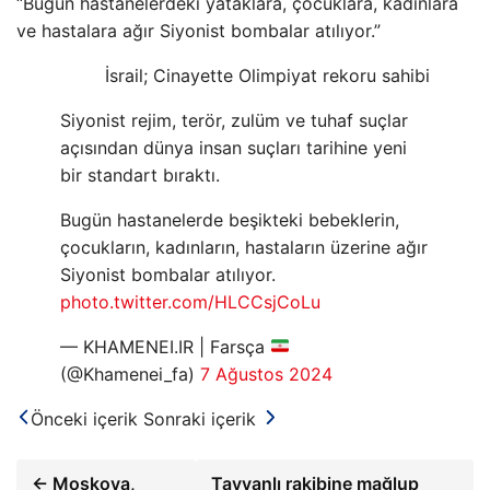
“Bugün hastanelerdeki yataklara, çocuklara, kadınlara
ve hastalara ağır Siyonist bombalar atılıyor.”
İsrail; Cinayette Olimpiyat rekoru sahibi
Siyonist rejim, terör, zulüm ve tuhaf suçlar
açısından dünya insan suçları tarihine yeni
bir standart bıraktı.
Bugün hastanelerde beşikteki bebeklerin,
çocukların, kadınların, hastaların üzerine ağır
Siyonist bombalar atılıyor.
photo.twitter.com/HLCCsjCoLu
— KHAMENEI.IR | Farsça
(@Khamenei_fa)
7 Ağustos 2024
Önceki içerik
Sonraki içerik
← Moskova,
Tayvanlı rakibine mağlup