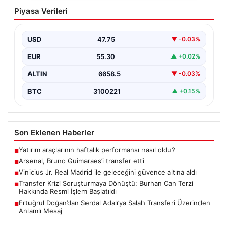
Arsenal, Bruno Guimaraes’i transfer etti
Piyasa Verileri
USD
47.75
▼ -0.03%
EUR
55.30
▲ +0.02%
ALTIN
6658.5
▼ -0.03%
BTC
3100221
▲ +0.15%
Son Eklenen Haberler
Yatırım araçlarının haftalık performansı nasıl oldu?
■
Arsenal, Bruno Guimaraes’i transfer etti
■
Vinicius Jr. Real Madrid ile geleceğini güvence altına aldı
■
Transfer Krizi Soruşturmaya Dönüştü: Burhan Can Terzi
■
Hakkında Resmi İşlem Başlatıldı
Ertuğrul Doğan’dan Serdal Adalı’ya Salah Transferi Üzerinden
■
Anlamlı Mesaj