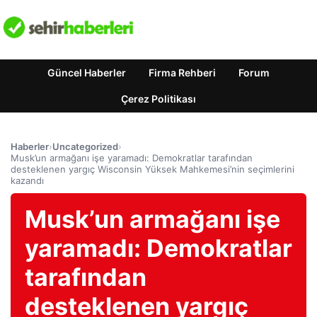
Güncel Haberler
Firma Rehberi
Forum
Çerez Politikası
Haberler
›
Uncategorized
›
Musk’un armağanı işe yaramadı: Demokratlar tarafından
desteklenen yargıç Wisconsin Yüksek Mahkemesi’nin seçimlerini
kazandı
Musk’un armağanı işe
yaramadı: Demokratlar
tarafından
desteklenen yargıç