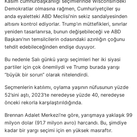
Kasım cumhurbaşkanlığı seçimlerinde Wisconsin’deki
Demokratlar olmasına rağmen, Cumhuriyetçiler şu
anda eyaletteki ABD Meclisi’nin sekiz sandalyesinden
altısını kontrol ediyorlar. Trump’ın müttefikleri, sınırlar
yeniden tasarlanırsa, bunun değişebileceği ve ABD
Başkanı’nın temsilcilerin odasındaki azınlığın çoğunu
tehdit edebileceğinden endişe duyuyor.
Bu nedenle Salı günkü yargı seçimleri her iki siyasi
partiler için çok önemliydi ve Trump burada yarışı
“büyük bir sorun” olarak nitelendirdi.
Seçmenlerin katılımı, oylama yaşının nüfusunun yüzde
52’sini aştı, 2023’te neredeyse yüzde 40, neredeyse
önceki rekorla karşılaştırıldığında.
Brennan Adalet Merkezi’ne göre, yarışmaya yaklaşık 99
milyon dolar (91.7 milyon avro) harcandı. Bu, şimdiye
kadar bir yargı seçimi için en yüksek masraftır.