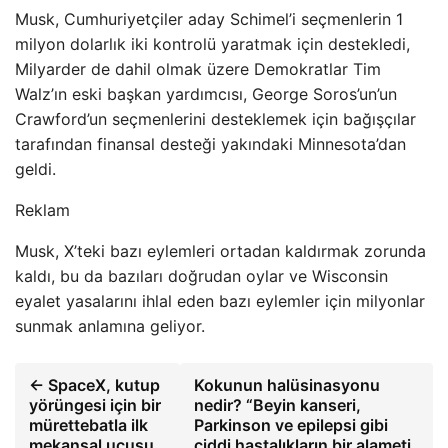
Musk, Cumhuriyetçiler aday Schimel’i seçmenlerin 1
milyon dolarlık iki kontrolü yaratmak için destekledi,
Milyarder de dahil olmak üzere Demokratlar Tim
Walz’ın eski başkan yardımcısı, George Soros’un’un
Crawford’un seçmenlerini desteklemek için bağışçılar
tarafından finansal desteği yakındaki Minnesota’dan
geldi.
Reklam
Musk, X’teki bazı eylemleri ortadan kaldırmak zorunda
kaldı, bu da bazıları doğrudan oylar ve Wisconsin
eyalet yasalarını ihlal eden bazı eylemler için milyonlar
sunmak anlamına geliyor.
← SpaceX, kutup
Kokunun halüsinasyonu
yörüngesi için bir
nedir? “Beyin kanseri,
mürettebatla ilk
Parkinson ve epilepsi gibi
mekansal uçuşu
ciddi hastalıkların bir alameti