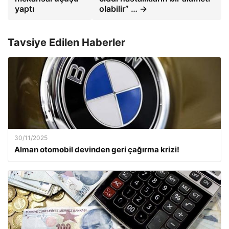
yaptı
olabilir” … →
Tavsiye Edilen Haberler
30/11/2025
Alman otomobil devinden geri çağırma krizi!