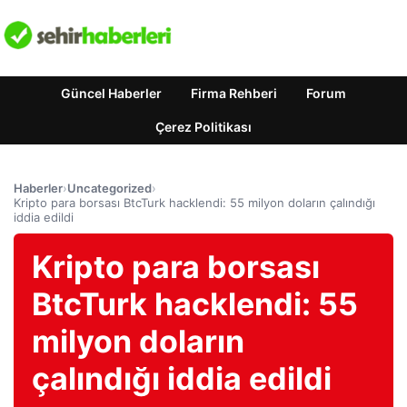
Güncel Haberler
Firma Rehberi
Forum
Çerez Politikası
Haberler
›
Uncategorized
›
Kripto para borsası BtcTurk hacklendi: 55 milyon doların çalındığı
iddia edildi
Kripto para borsası
BtcTurk hacklendi: 55
milyon doların
çalındığı iddia edildi