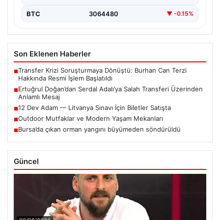
BTC
3064480
▼ -0.15%
Son Eklenen Haberler
Transfer Krizi Soruşturmaya Dönüştü: Burhan Can Terzi
■
Hakkında Resmi İşlem Başlatıldı
Ertuğrul Doğan’dan Serdal Adalı’ya Salah Transferi Üzerinden
■
Anlamlı Mesaj
12 Dev Adam — Litvanya Sınavı İçin Biletler Satışta
■
Outdoor Mutfaklar ve Modern Yaşam Mekanları
■
Bursa’da çıkan orman yangını büyümeden söndürüldü
■
Güncel