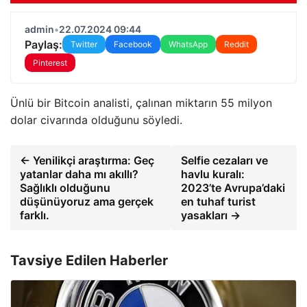
admin
•
22.07.2024 09:44
Paylaş:
Twitter
Facebook
WhatsApp
Reddit
Pinterest
Ünlü bir Bitcoin analisti, çalınan miktarın 55 milyon
dolar civarında olduğunu söyledi.
← Yenilikçi araştırma: Geç
Selfie cezaları ve
yatanlar daha mı akıllı?
havlu kuralı:
Sağlıklı olduğunu
2023’te Avrupa’daki
düşünüyoruz ama gerçek
en tuhaf turist
farklı.
yasakları →
Tavsiye Edilen Haberler