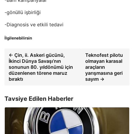
-gönüllü işbirliği
-Diagnosis ve etkili tedavi
İlgilenebilirsin
← Çin, ii. Askeri gücünü,
Teknofest pilotu
İkinci Dünya Savaşı’nın
olmayan karasal
sonunun 80. yıldönümü için
araçların
düzenlenen törene maruz
yarışmasına geri
bıraktı
sayım →
Tavsiye Edilen Haberler