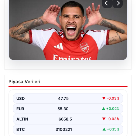
08.08.2026
Arsenal, Bruno Guimaraes’i transfer etti
Piyasa Verileri
USD
47.75
▼ -0.03%
EUR
55.30
▲ +0.02%
ALTIN
6658.5
▼ -0.03%
BTC
3100221
▲ +0.15%