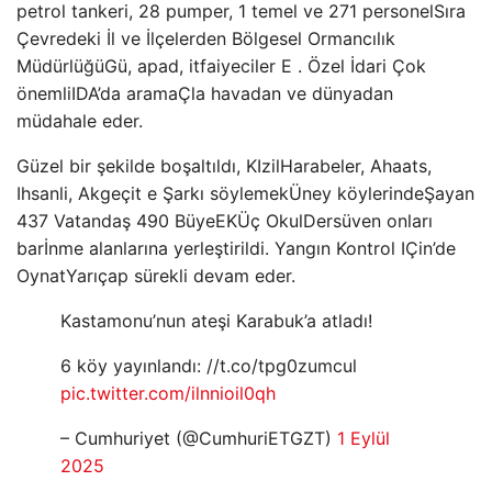
petrol tankeri, 28 pumper, 1 temel ve 271 personel
Sıra
Çevredeki İl ve İlçelerden Bölgesel Ormancılık
Müdürlüğü
G
ü, apad, itfaiyeciler E
.
Özel
İdari
Çok
önemli
IDA’da arama
Çla havadan ve dünyadan
müdahale eder.
Güzel bir şekilde boşaltıldı, K
Izil
Harabeler, Ahaats,
Ihsanli, Akge
çit e
Şarkı söylemek
Üney köylerinde
Şayan
437 Vatandaş 490 B
üye
EK
Üç Okul
Ders
üven onları
bar
İnme alanlarına yerleştirildi. Yangın Kontrol I
Çin’de
Oynat
Yarıçap sürekli devam eder.
Kastamonu’nun ateşi Karabuk’a atladı!
6 köy yayınlandı: //t.co/tpg0zumcul
pic.twitter.com/ilnnioil0qh
– Cumhuriyet (@CumhuriETGZT)
1 Eylül
2025