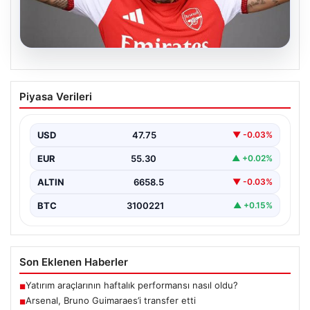
08.08.2026
Arsenal, Bruno Guimaraes’i transfer etti
Piyasa Verileri
USD
47.75
▼ -0.03%
EUR
55.30
▲ +0.02%
ALTIN
6658.5
▼ -0.03%
BTC
3100221
▲ +0.15%
Son Eklenen Haberler
Yatırım araçlarının haftalık performansı nasıl oldu?
■
Arsenal, Bruno Guimaraes’i transfer etti
■