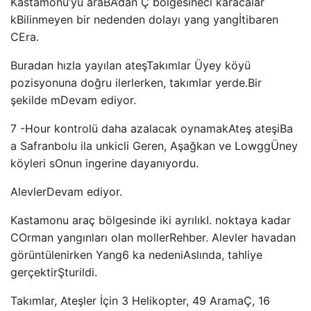
Kastamonu’yu ara
BA’dan Ç bölgesine
cı karacalar
k
Bilinmeyen bir nedenden dolayı yang yang
İtibaren
C
Era.
Buradan hızla yayılan ateş
Takımlar Üyey köyü
pozisyonuna doğru ilerlerken, takımlar yerde.
Bir
şekilde m
Devam ediyor.
7 -Hour kontrolü daha az
alacak
oynamak
Ateş ateşi
Ba
a Safranbolu ila unk
icli Geren, Aşağkan ve Lowgg
Üney
köyleri s
Onun ingerine dayanıyordu.
Alevler
Devam ediyor.
Kastamonu araç bölgesinde iki ayrılık
I. noktaya kadar
C
Orman yangınları olan moller
Rehber. Alevler havadan
görüntülenirken Yang
6 ka nedeni
Aslında, tahliye
gerçektir
Şturildi.
Takımlar, Ateşler İçin 3 Helikopter, 49 Arama
Ç, 16