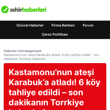
Güncel Haberler
Firma Rehberi
Forum
Çerez Politikası
Haberler
›
Uncategorized
›
Kastamonu’nun ateşi Karabuk’a atladı! 6 köy tahliye edildi – son
dakikanın Torrkiye haberleri
Kastamonu’nun ateşi
Karabuk’a atladı! 6 köy
tahliye edildi – son
dakikanın Torrkiye