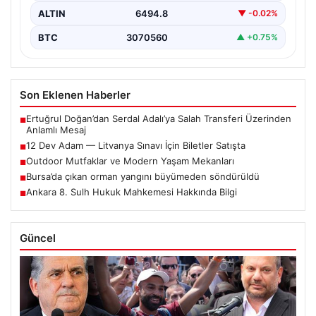
ALTIN
6494.8
▼ -0.02%
BTC
3070560
▲ +0.75%
Son Eklenen Haberler
Ertuğrul Doğan’dan Serdal Adalı’ya Salah Transferi Üzerinden
■
Anlamlı Mesaj
12 Dev Adam — Litvanya Sınavı İçin Biletler Satışta
■
Outdoor Mutfaklar ve Modern Yaşam Mekanları
■
Bursa’da çıkan orman yangını büyümeden söndürüldü
■
Ankara 8. Sulh Hukuk Mahkemesi Hakkında Bilgi
■
Güncel