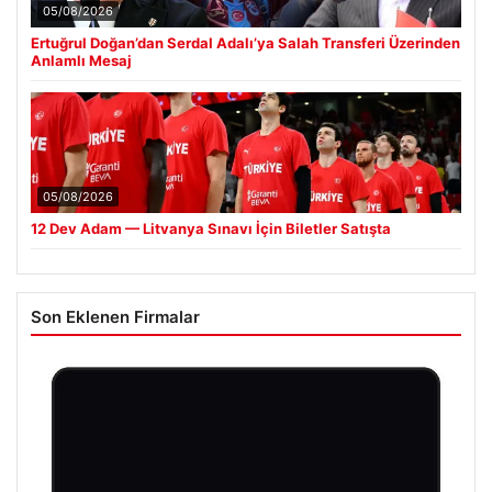
05/08/2026
Ertuğrul Doğan’dan Serdal Adalı’ya Salah Transferi Üzerinden
Anlamlı Mesaj
05/08/2026
12 Dev Adam — Litvanya Sınavı İçin Biletler Satışta
Son Eklenen Firmalar