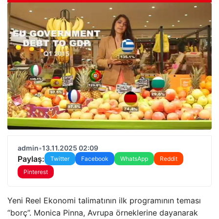
admin
•
13.11.2025 02:09
Paylaş:
Twitter
Facebook
WhatsApp
Reddit
Pinterest
Yeni Reel Ekonomi talimatının ilk programının teması
“borç”. Monica Pinna, Avrupa örneklerine dayanarak