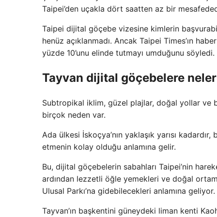
Taipei’den uçakla dört saatten az bir mesafeded
Taipei dijital göçebe vizesine kimlerin başvurabi
henüz açıklanmadı. Ancak Taipei Times’ın haberi
yüzde 10’unu elinde tutmayı umduğunu söyledi.
Tayvan dijital göçebelere nele
Subtropikal iklim, güzel plajlar, doğal yollar ve
birçok neden var.
Ada ülkesi İskoçya’nın yaklaşık yarısı kadardır, 
etmenin kolay olduğu anlamına gelir.
Bu, dijital göçebelerin sabahları Taipei’nin harek
ardından lezzetli öğle yemekleri ve doğal orta
Ulusal Parkı’na gidebilecekleri anlamına geliyor.
Tayvan’ın başkentini güneydeki liman kenti Kao