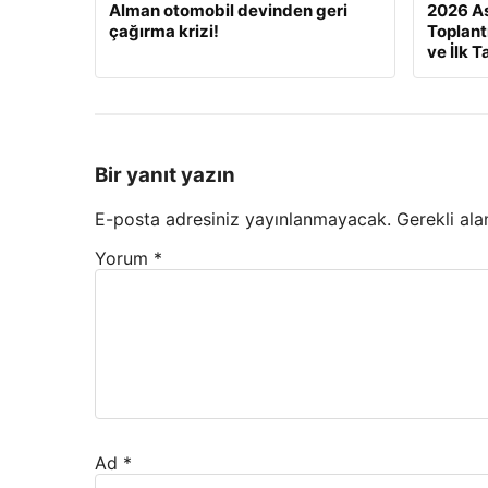
Alman otomobil devinden geri
2026 As
çağırma krizi!
Toplant
ve İlk T
Bir yanıt yazın
E-posta adresiniz yayınlanmayacak.
Gerekli ala
Yorum
*
Ad
*