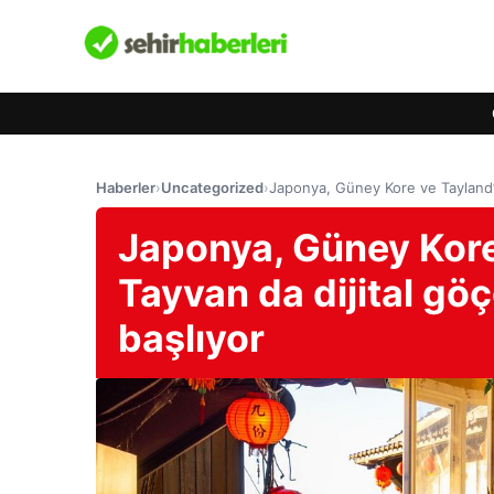
Haberler
›
Uncategorized
›
Japonya, Güney Kore ve Tayland’ı
Japonya, Güney Kore
Tayvan da dijital gö
başlıyor