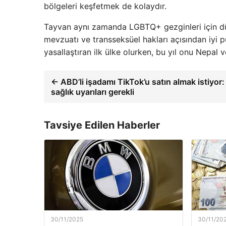
bölgeleri keşfetmek de kolaydır.
Tayvan aynı zamanda LGBTQ+ gezginleri için dün
mevzuatı ve transseksüel hakları açısından iyi pu
yasallaştıran ilk ülke olurken, bu yıl onu Nepal v
← ABD’li işadamı TikTok’u satın almak istiyor
sağlık uyarıları gerekli
Tavsiye Edilen Haberler
30/11/2025
30/11/20