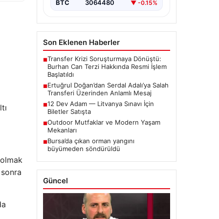
BTC
3064480
▼ -0.15%
Son Eklenen Haberler
Transfer Krizi Soruşturmaya Dönüştü:
■
Burhan Can Terzi Hakkında Resmi İşlem
Başlatıldı
Ertuğrul Doğan’dan Serdal Adalı’ya Salah
■
Transferi Üzerinden Anlamlı Mesaj
12 Dev Adam — Litvanya Sınavı İçin
■
tı
Biletler Satışta
Outdoor Mutfaklar ve Modern Yaşam
■
Mekanları
Bursa’da çıkan orman yangını
■
büyümeden söndürüldü
 olmak
 sonra
Güncel
da