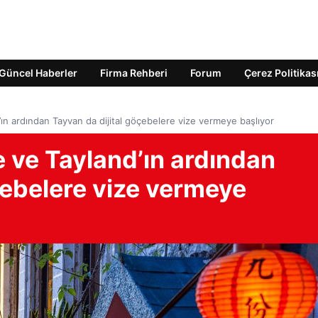
Güncel Haberler
Firma Rehberi
Forum
Çerez Politikas
n ardından Tayvan da dijital göçebelere vize vermeye başlıyor
 ve Tayland’ın ardından
çebelere vize vermeye