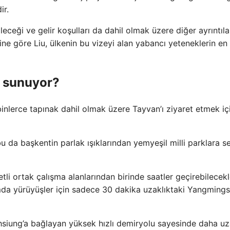
ir.
leceği ve gelir koşulları da dahil olmak üzere diğer ayrıntıla
ne göre Liu, ülkenin bu vizeyi alan yabancı yeteneklerin en
r sunuyor?
 binlerce tapınak dahil olmak üzere Tayvan’ı ziyaret etmek iç
bu da başkentin parlak ışıklarından yemyeşil milli parklara s
etli ortak çalışma alanlarından birinde saatler geçirebilecekl
mda yürüyüşler için sadece 30 dakika uzaklıktaki Yangming
hsiung’a bağlayan yüksek hızlı demiryolu sayesinde daha u