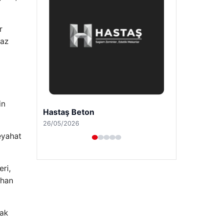
r
 az
in
Prenses Night Club
29/04/2026
eyahat
eri,
shan
zak