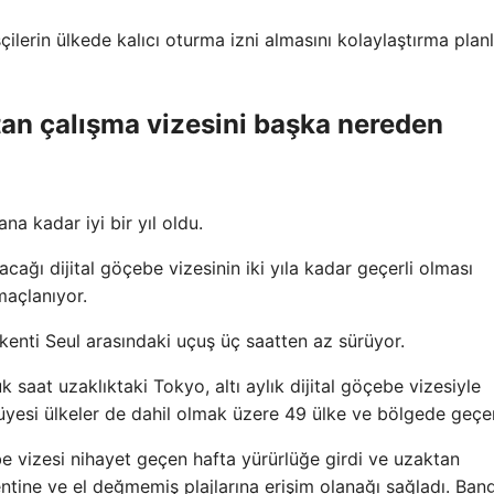
şçilerin ülkede kalıcı oturma izni almasını kolaylaştırma planl
tan çalışma vizesini başka nereden
na kadar iyi bir yıl oldu.
ı dijital göçebe vizesinin iki yıla kadar geçerli olması
maçlanıyor.
kenti Seul arasındaki uçuş üç saatten az sürüyor.
saat uzaklıktaki Tokyo, altı aylık dijital göçebe vizesiyle
esi ülkeler de dahil olmak üzere 49 ülke ve bölgede geçerl
e vizesi nihayet geçen hafta yürürlüğe girdi ve uzaktan
kentine ve el değmemiş plajlarına erişim olanağı sağladı. Ban