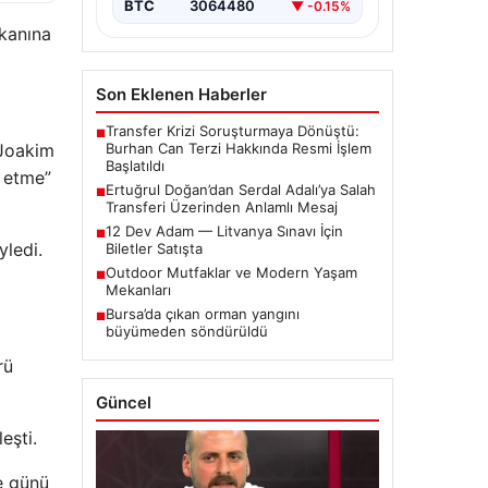
BTC
3064480
▼ -0.15%
şkanına
Son Eklenen Haberler
Transfer Krizi Soruşturmaya Dönüştü:
■
Burhan Can Terzi Hakkında Resmi İşlem
 Joakim
Başlatıldı
t etme”
Ertuğrul Doğan’dan Serdal Adalı’ya Salah
■
Transferi Üzerinden Anlamlı Mesaj
12 Dev Adam — Litvanya Sınavı İçin
■
yledi.
Biletler Satışta
Outdoor Mutfaklar ve Modern Yaşam
■
Mekanları
Bursa’da çıkan orman yangını
■
büyümeden söndürüldü
rü
Güncel
eşti.
e günü