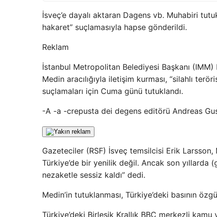
İsveç’e dayalı aktaran Dagens vb. Muhabiri tutuk
hakaret” suçlamasıyla hapse gönderildi.
Reklam
İstanbul Metropolitan Belediyesi Başkanı (IMM
Medin aracılığıyla iletişim kurması, “silahlı te
suçlamaları için Cuma günü tutuklandı.
-A -a -crepusta dei degens editörü Andreas Gust
Gazeteciler (RSF) İsveç temsilcisi Erik Larsson,
Türkiye’de bir yenilik değil. Ancak son yıllarda (
nezaketle sessiz kaldı” dedi.
Medin’in tutuklanması, Türkiye’deki basının özgü
Türkiye’deki Birleşik Krallık BBC merkezli kam