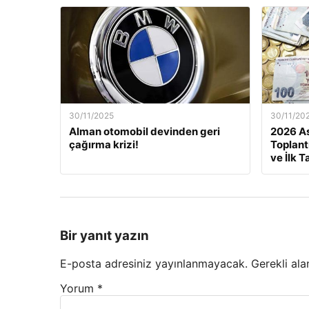
30/11/2025
30/11/20
Alman otomobil devinden geri
2026 As
çağırma krizi!
Toplant
ve İlk T
Bir yanıt yazın
E-posta adresiniz yayınlanmayacak.
Gerekli ala
Yorum
*