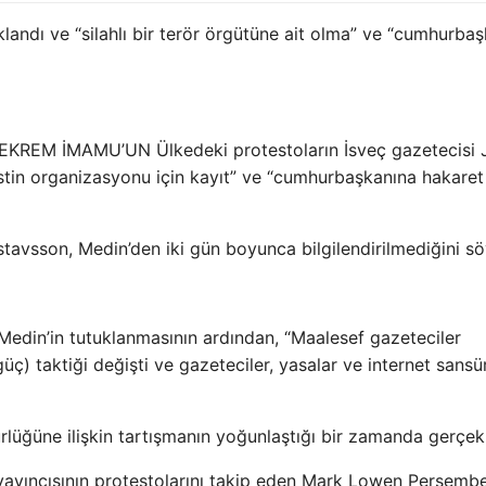
landı ve “silahlı bir terör örgütüne ait olma” ve “cumhurba
) EKREM İMAMU’UN Ülkedeki protestoların İsveç gazetecisi
röristin organizasyonu için kayıt” ve “cumhurbaşkanına hakare
avsson, Medin’den iki gün boyunca bilgilendirilmediğini sö
 Medin’in tutuklanmasının ardından, “Maalesef gazeteciler
güç) taktiği değişti ve gazeteciler, yasalar ve internet sansü
rlüğüne ilişkin tartışmanın yoğunlaştığı bir zamanda gerçekl
u yayıncısının protestolarını takip eden Mark Lowen Perşemb