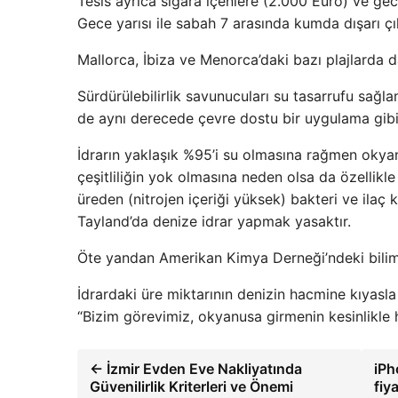
Tesis ayrıca sigara içenlere (2.000 Euro) ve ge
Gece yarısı ile sabah 7 arasında kumda dışarı çı
Mallorca, İbiza ve Menorca’daki bazı plajlarda d
Sürdürülebilirlik savunucuları su tasarrufu sağla
de aynı derecede çevre dostu bir uygulama gibi 
İdrarın yaklaşık %95’i su olmasına rağmen okyanus
çeşitliliğin yok olmasına neden olsa da özellikle 
üreden (nitrojen içeriği yüksek) bakteri ve ilaç 
Tayland’da denize idrar yapmak yasaktır.
Öte yandan Amerikan Kimya Derneği’ndeki bilim i
İdrardaki üre miktarının denizin hacmine kıyasla
“Bizim görevimiz, okyanusa girmenin kesinlikle hi
← İzmir Evden Eve Nakliyatında
iPh
Güvenilirlik Kriterleri ve Önemi
fiy