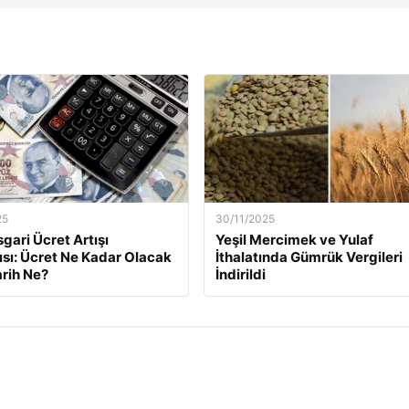
25
30/11/2025
gari Ücret Artışı
Yeşil Mercimek ve Yulaf
ısı: Ücret Ne Kadar Olacak
İthalatında Gümrük Vergileri
arih Ne?
İndirildi