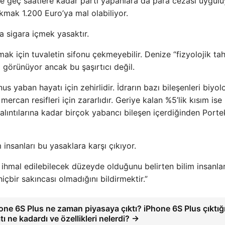
ce geç saatlere kadar parti yapanlara da para cezası uygulu
kmak 1.200 Euro’ya mal olabiliyor.
a sigara içmek yasaktır.
mak için tuvaletin sifonu çekmeyebilir. Denize “fizyolojik tah
görünüyor ancak bu şaşırtıcı değil.
 yaban hayatı için zehirlidir. İdrarın bazı bileşenleri biyolo
mercan resifleri için zararlıdır. Geriye kalan %5’lik kısım ise
kalıntılarına kadar birçok yabancı bileşen içerdiğinden Porte
nsanları bu yasaklara karşı çıkıyor.
 ihmal edilebilecek düzeyde olduğunu belirten bilim insanlar
çbir sakıncası olmadığını bildirmektir.”
one 6S Plus ne zaman piyasaya çıktı? iPhone 6S Plus çıktı
atı ne kadardı ve özellikleri nelerdi? →