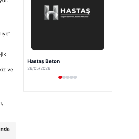
yor:
liye”
jik
Prenses Night Club
29/04/2026
kiz ve
ı,
ğında