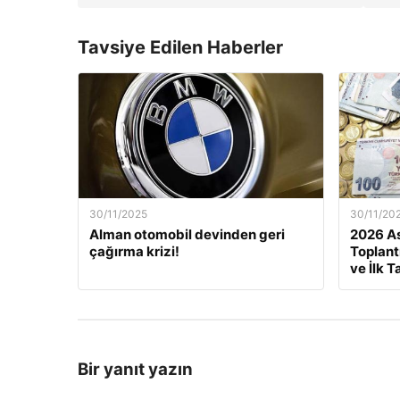
Tavsiye Edilen Haberler
30/11/2025
30/11/20
Alman otomobil devinden geri
2026 As
çağırma krizi!
Toplant
ve İlk T
Bir yanıt yazın