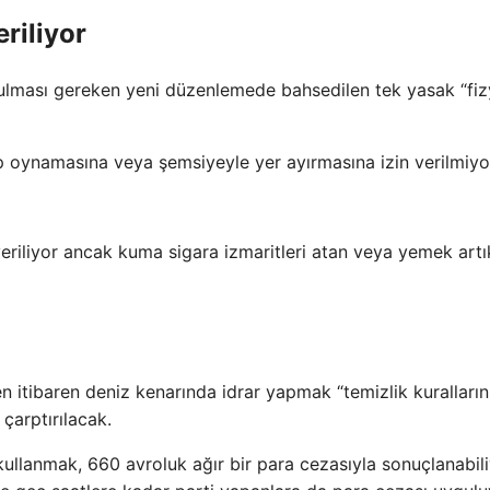
riliyor
ası gereken yeni düzenlemede bahsedilen tek yasak “fizy
 oynamasına veya şemsiyeyle yer ayırmasına izin verilmiyo
veriliyor ancak kuma sigara izmaritleri atan veya yemek artık
n itibaren deniz kenarında idrar yapmak “temizlik kuralların
 çarptırılacak.
llanmak, 660 avroluk ağır bir para cezasıyla sonuçlanabili