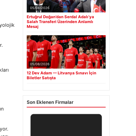
05/08/2026
Ertuğrul Doğan’dan Serdal Adalı’ya
Salah Transferi Üzerinden Anlamlı
olojik
Mesaj
r.
05/08/2026
ları
12 Dev Adam — Litvanya Sınavı İçin
Biletler Satışta
Son Eklenen Firmalar
ın
yor.