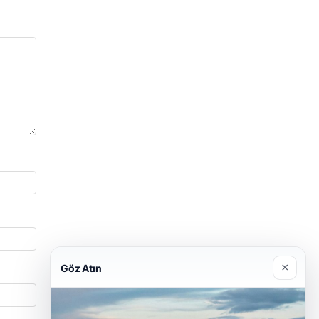
×
Göz Atın