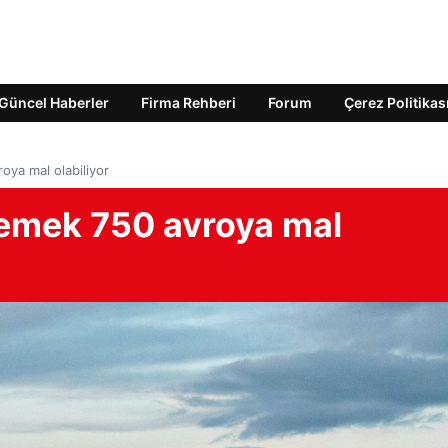
Güncel Haberler
Firma Rehberi
Forum
Çerez Politikas
oya mal olabiliyor
şemek 750 avroya mal