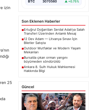
BTC
3070560
▲ +0.75%
e izin
Son Eklenen Haberler
Ertuğrul Doğan’dan Serdal Adalı’ya Salah
■
Transferi Üzerinden Anlamlı Mesaj
12 Dev Adam — Litvanya Sınavı İçin
■
Biletler Satışta
Outdoor Mutfaklar ve Modern Yaşam
■
a’nın
Mekanları
ndığı
Bursa’da çıkan orman yangını
■
büyümeden söndürüldü
Ankara 8. Sulh Hukuk Mahkemesi
■
Hakkında Bilgi
iren 25
Güncel
nda