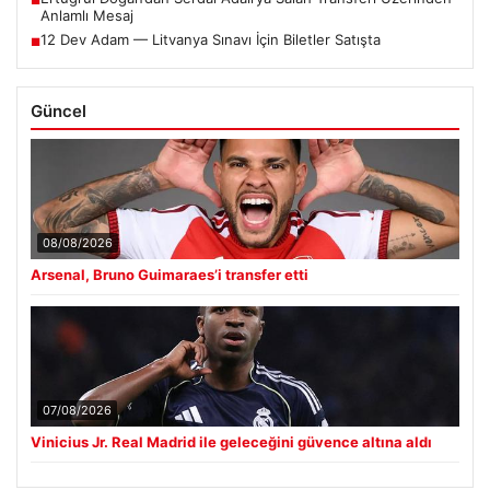
Anlamlı Mesaj
12 Dev Adam — Litvanya Sınavı İçin Biletler Satışta
■
Güncel
08/08/2026
Arsenal, Bruno Guimaraes’i transfer etti
07/08/2026
Vinicius Jr. Real Madrid ile geleceğini güvence altına aldı