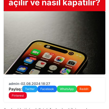
açılır ve nasıl kapatılır?
admin
•
02.08.2024 18:27
Paylaş:
Twitter
Facebook
WhatsApp
Reddit
Pinterest