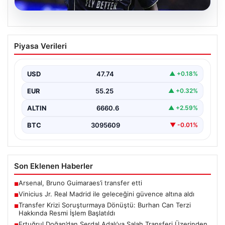
07.08.2026
Vinicius Jr. Real Madrid ile geleceğini
Piyasa Verileri
güvence altına aldı
Avrupa’nın transfer dedikodularının odağında yer alan
Vinicius Junior için beklenen karar açıklandı. Real
USD
47.74
▲ +0.18%
Madrid,…
EUR
55.25
▲ +0.32%
ALTIN
6660.6
▲ +2.59%
BTC
3095609
▼ -0.01%
Son Eklenen Haberler
Arsenal, Bruno Guimaraes’i transfer etti
■
Vinicius Jr. Real Madrid ile geleceğini güvence altına aldı
■
Transfer Krizi Soruşturmaya Dönüştü: Burhan Can Terzi
■
Hakkında Resmi İşlem Başlatıldı
Ertuğrul Doğan’dan Serdal Adalı’ya Salah Transferi Üzerinden
■