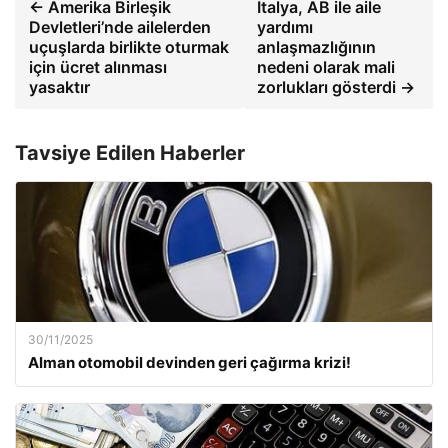
← Amerika Birleşik
İtalya, AB ile aile
Devletleri’nde ailelerden
yardımı
uçuşlarda birlikte oturmak
anlaşmazlığının
için ücret alınması
nedeni olarak mali
yasaktır
zorlukları gösterdi →
Tavsiye Edilen Haberler
30/11/2025
Alman otomobil devinden geri çağırma krizi!