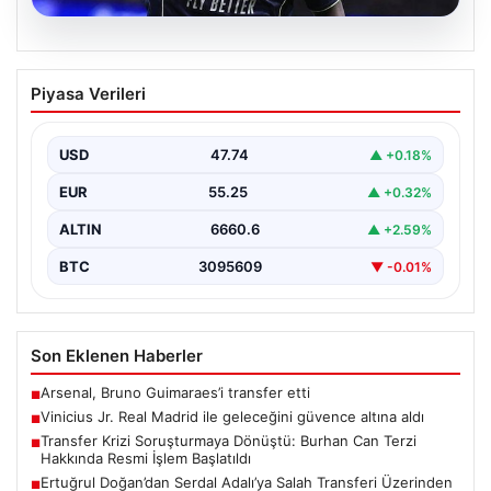
07.08.2026
Vinicius Jr. Real Madrid ile geleceğini
Piyasa Verileri
güvence altına aldı
Avrupa’nın transfer dedikodularının odağında yer alan
Vinicius Junior için beklenen karar açıklandı. Real
USD
47.74
▲ +0.18%
Madrid,…
EUR
55.25
▲ +0.32%
ALTIN
6660.6
▲ +2.59%
BTC
3095609
▼ -0.01%
Son Eklenen Haberler
Arsenal, Bruno Guimaraes’i transfer etti
■
Vinicius Jr. Real Madrid ile geleceğini güvence altına aldı
■
Transfer Krizi Soruşturmaya Dönüştü: Burhan Can Terzi
■
Hakkında Resmi İşlem Başlatıldı
Ertuğrul Doğan’dan Serdal Adalı’ya Salah Transferi Üzerinden
■