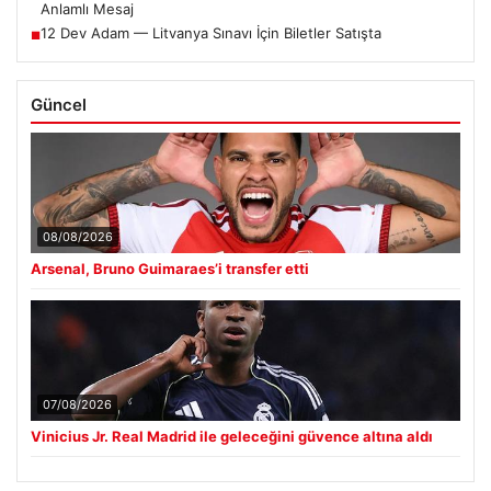
Anlamlı Mesaj
12 Dev Adam — Litvanya Sınavı İçin Biletler Satışta
■
Güncel
08/08/2026
Arsenal, Bruno Guimaraes’i transfer etti
07/08/2026
Vinicius Jr. Real Madrid ile geleceğini güvence altına aldı