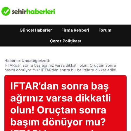
Güncel Haberler
Firma Rehberi
Forum
Çerez Politikası
Haberler
›
Uncategorized
›
IFTAR’dan sonra baş ağrınız varsa dikkatli olun! Oruçtan sonra
başım dönüyor mu? IFTAR’dan sonra bu belirtilere dikkat edin!
IFTAR’dan sonra baş
ağrınız varsa dikkatli
olun! Oruçtan sonra
başım dönüyor mu?