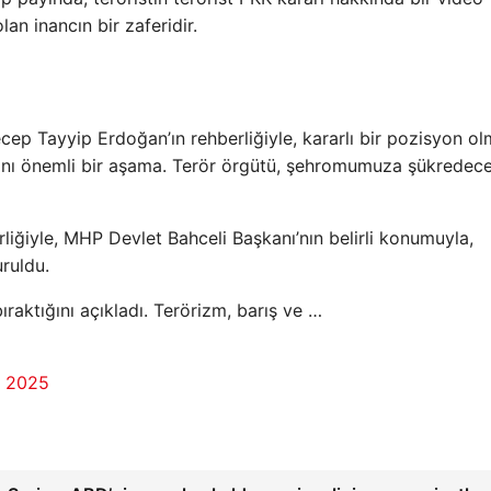
lan inancın bir zaferidir.
ecep Tayyip Erdoğan’ın rehberliğiyle, kararlı bir pozisyon o
anı önemli bir aşama. Terör örgütü, şehromumuza şükredece
iğiyle, MHP Devlet Bahceli Başkanı’nın belirli konumuyla,
uruldu.
ıraktığını açıkladı. Terörizm, barış ve …
s 2025