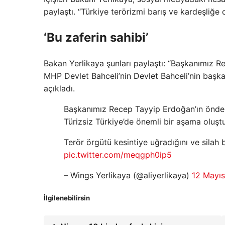
paylaştı. “Türkiye terörizmi barış ve kardeşliğe o
‘Bu zaferin sahibi’
Bakan Yerlikaya şunları paylaştı: “Başkanımız R
MHP Devlet Bahceli’nin Devlet Bahceli’nin başk
açıkladı.
Başkanımız Recep Tayyip Erdoğan’ın önderl
Türizsiz Türkiye’de önemli bir aşama oluşt
Terör örgütü kesintiye uğradığını ve silah b
pic.twitter.com/meqgph0ip5
– Wings Yerlikaya (@aliyerlikaya)
12 Mayı
İlgilenebilirsin