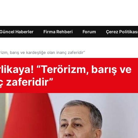
Güncel Haberler
Firma Rehberi
Forum
Çerez Politikas
örizm, barış ve kardeşliğe olan inanç zaferidir”
rlikaya! “Terörizm, barış ve
 zaferidir”