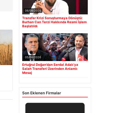
06/08/2026
Transfer Krizi Soruşturmaya Dönüştü:
Burhan Can Terzi Hakkında Resmi İşlem
Başlatıldı
05/08/2026
Ertuğrul Doğan’dan Serdal Adalı’ya
Salah Transferi Üzerinden Anlamlı
Mesaj
Son Eklenen Firmalar