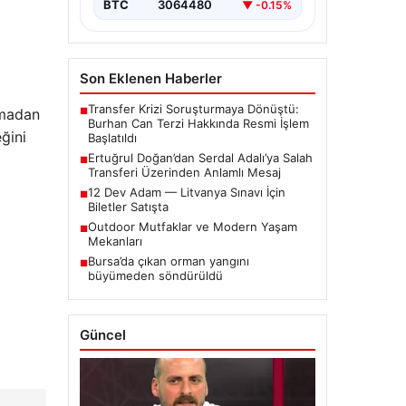
BTC
3064480
▼ -0.15%
Son Eklenen Haberler
Transfer Krizi Soruşturmaya Dönüştü:
lmadan
■
Burhan Can Terzi Hakkında Resmi İşlem
ğini
Başlatıldı
Ertuğrul Doğan’dan Serdal Adalı’ya Salah
■
Transferi Üzerinden Anlamlı Mesaj
12 Dev Adam — Litvanya Sınavı İçin
■
Biletler Satışta
Outdoor Mutfaklar ve Modern Yaşam
■
Mekanları
Bursa’da çıkan orman yangını
■
büyümeden söndürüldü
Güncel