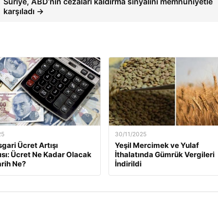
Suriye, ABD’nin cezaları kaldırma sinyalini memnuniyetle
karşıladı →
25
30/11/2025
gari Ücret Artışı
Yeşil Mercimek ve Yulaf
ısı: Ücret Ne Kadar Olacak
İthalatında Gümrük Vergileri
arih Ne?
İndirildi