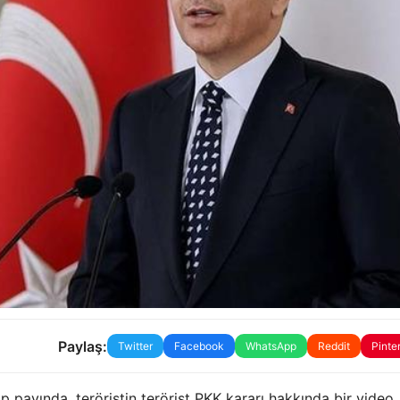
Paylaş:
Twitter
Facebook
WhatsApp
Reddit
Pinte
p payında, teröristin terörist PKK kararı hakkında bir video