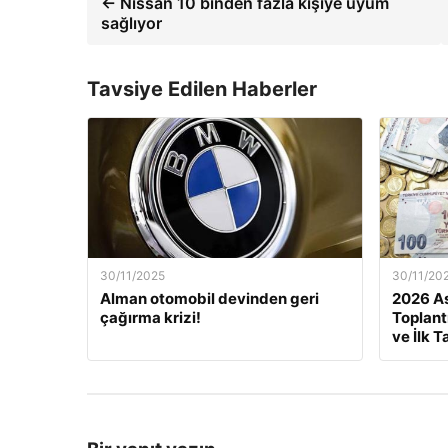
← Nissan 10 binden fazla kişiye uyum
sağlıyor
Tavsiye Edilen Haberler
30/11/2025
30/11/20
Alman otomobil devinden geri
2026 As
çağırma krizi!
Toplant
ve İlk T