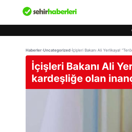
Haberler
›
Uncategorized
›
İçişleri Bakanı Ali Yerlikaya! “Ter
İçişleri Bakanı Ali Ye
kardeşliğe olan inanç