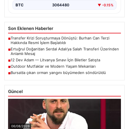
BTC
3064480
▼ -0.15%
Son Eklenen Haberler
Transfer Krizi Soruşturmaya Dönüştü: Burhan Can Terzi
■
Hakkında Resmi İşlem Başlatıldı
Ertuğrul Doğan’dan Serdal Adalı’ya Salah Transferi Üzerinden
■
Anlamlı Mesaj
12 Dev Adam — Litvanya Sınavı İçin Biletler Satışta
■
Outdoor Mutfaklar ve Modern Yaşam Mekanları
■
Bursa’da çıkan orman yangını büyümeden söndürüldü
■
Güncel
06/08/2026