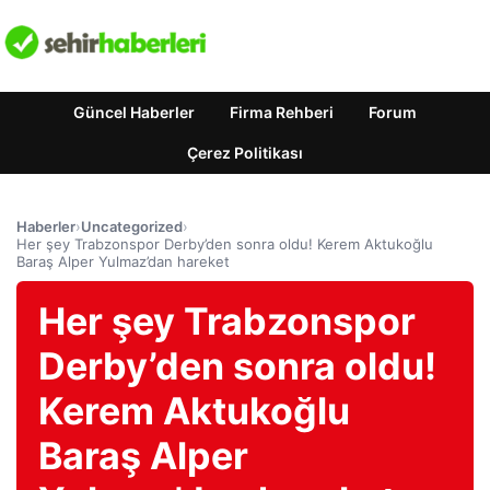
Güncel Haberler
Firma Rehberi
Forum
Çerez Politikası
Haberler
›
Uncategorized
›
Her şey Trabzonspor Derby’den sonra oldu! Kerem Aktukoğlu
Baraş Alper Yulmaz’dan hareket
Her şey Trabzonspor
Derby’den sonra oldu!
Kerem Aktukoğlu
Baraş Alper