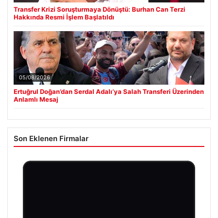
Transfer Krizi Soruşturmaya Dönüştü: Burhan Can Terzi
Hakkında Resmi İşlem Başlatıldı
05/08/2026
Ertuğrul Doğan’dan Serdal Adalı’ya Salah Transferi Üzerinden
Anlamlı Mesaj
Son Eklenen Firmalar