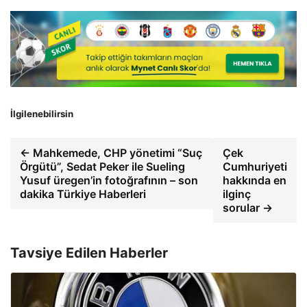
İlgilenebilirsin
← Mahkemede, CHP yönetimi “Suç
Çek
Örgütü”, Sedat Peker ile Sueling
Cumhuriyeti
Yusuf üregen’in fotoğrafının – son
hakkında en
dakika Türkiye Haberleri
ilginç
sorular →
Tavsiye Edilen Haberler