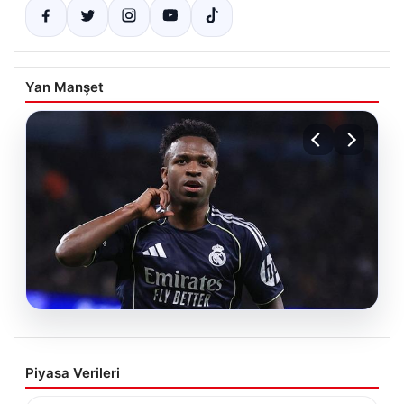
Yan Manşet
07.08.2026
Vinicius Jr. Real Madrid ile geleceğini
Piyasa Verileri
güvence altına aldı
Avrupa’nın transfer dedikodularının odağında yer alan