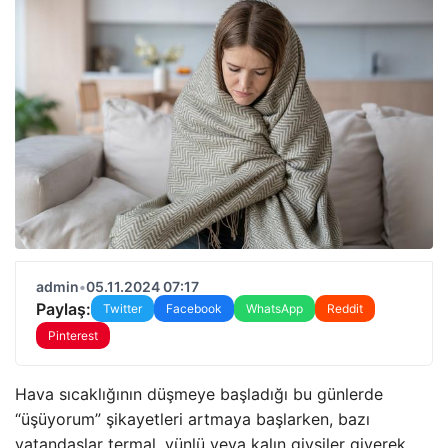
admin
•
05.11.2024 07:17
Paylaş:
Twitter
Facebook
WhatsApp
Reddit
Pinterest
Hava sıcaklığının düşmeye başladığı bu günlerde
“üşüyorum” şikayetleri artmaya başlarken, bazı
vatandaşlar termal, yünlü veya kalın giysiler giyerek