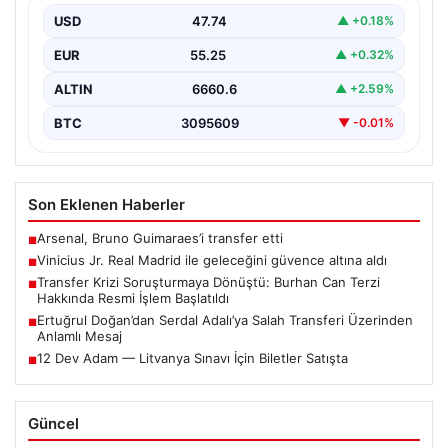
Vinicius Junior için beklenen karar açıklandı. Real
USD
47.74
▲ +0.18%
Madrid,…
EUR
55.25
▲ +0.32%
ALTIN
6660.6
▲ +2.59%
BTC
3095609
▼ -0.01%
Son Eklenen Haberler
Arsenal, Bruno Guimaraes’i transfer etti
■
Vinicius Jr. Real Madrid ile geleceğini güvence altına aldı
■
Transfer Krizi Soruşturmaya Dönüştü: Burhan Can Terzi
■
Hakkında Resmi İşlem Başlatıldı
Ertuğrul Doğan’dan Serdal Adalı’ya Salah Transferi Üzerinden
■
Anlamlı Mesaj
12 Dev Adam — Litvanya Sınavı İçin Biletler Satışta
■
Güncel