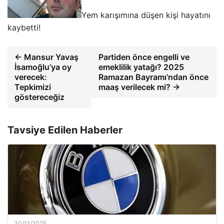
Yem karışımına düşen kişi hayatını
kaybetti!
← Mansur Yavaş
Partiden önce engelli ve
İsamoğlu’ya oy
emeklilik yatağı? 2025
verecek:
Ramazan Bayramı’ndan önce
Tepkimizi
maaş verilecek mi? →
göstereceğiz
Tavsiye Edilen Haberler
30/11/2025