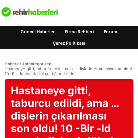
Güncel Haberler
Firma Rehberi
Forum
Çerez Politikası
Haberler
›
Uncategorized
›
Hastaneye gitti, taburcu edildi, ama … dişlerin çıkarılması son oldu!
10 -Bir -ld çocuk dişi çektiğinde öldü
Hastaneye gitti,
taburcu edildi, ama …
dişlerin çıkarılması
son oldu! 10 -Bir -ld