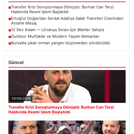
Transfer Krizi Soruşturmaya Dönüştü: Burhan Can Terzi
■
Hakkında Resmi İşlem Başlatıldı
Ertuğrul Doğan’dan Serdal Adalı’ya Salah Transferi Üzerinden
■
Anlamlı Mesaj
12 Dev Adam — Litvanya Sınavı İçin Biletler Satışta
■
Outdoor Mutfaklar ve Modern Yaşam Mekanları
■
Bursa’da çıkan orman yangını büyümeden söndürüldü
■
Güncel
06/08/2026
Transfer Krizi Soruşturmaya Dönüştü: Burhan Can Terzi
Hakkında Resmi İşlem Başlatıldı