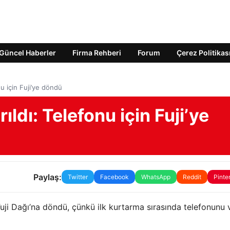
Güncel Haberler
Firma Rehberi
Forum
Çerez Politikas
nu için Fuji’ye döndü
ıldı: Telefonu için Fuji’ye
Paylaş:
Twitter
Facebook
WhatsApp
Reddit
Pinte
ji Dağı’na döndü, çünkü ilk kurtarma sırasında telefonunu 