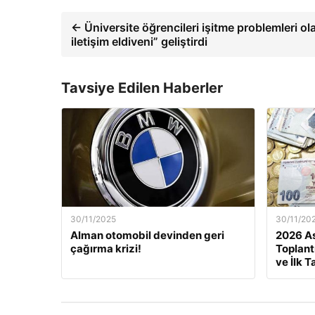
← Üniversite öğrencileri işitme problemleri olan
iletişim eldiveni” geliştirdi
Tavsiye Edilen Haberler
30/11/2025
30/11/20
Alman otomobil devinden geri
2026 As
çağırma krizi!
Toplant
ve İlk T