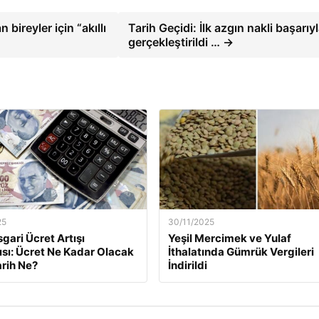
 bireyler için “akıllı
Tarih Geçidi: İlk azgın nakli başarıy
gerçekleştirildi … →
25
30/11/2025
gari Ücret Artışı
Yeşil Mercimek ve Yulaf
ısı: Ücret Ne Kadar Olacak
İthalatında Gümrük Vergileri
arih Ne?
İndirildi