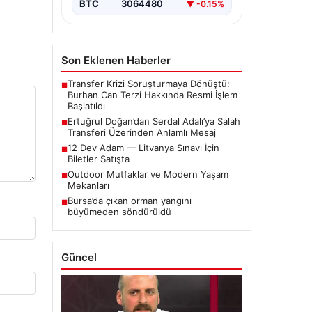
BTC
3064480
▼ -0.15%
Son Eklenen Haberler
Transfer Krizi Soruşturmaya Dönüştü:
■
Burhan Can Terzi Hakkında Resmi İşlem
Başlatıldı
Ertuğrul Doğan’dan Serdal Adalı’ya Salah
■
Transferi Üzerinden Anlamlı Mesaj
12 Dev Adam — Litvanya Sınavı İçin
■
Biletler Satışta
Outdoor Mutfaklar ve Modern Yaşam
■
Mekanları
Bursa’da çıkan orman yangını
■
büyümeden söndürüldü
Güncel