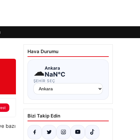
ı
Hava Durumu
☁
Ankara
NaN°C
ŞEHIR SEÇ
rest
Bizi Takip Edin
ve bazı