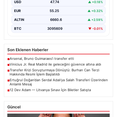
Vinicius Junior için beklenen karar açıklandı. Real
USD
47.74
▲ +0.18%
Madrid,…
EUR
55.25
▲ +0.32%
ALTIN
6660.6
▲ +2.59%
BTC
3095609
▼ -0.01%
Son Eklenen Haberler
Arsenal, Bruno Guimaraes’i transfer etti
■
Vinicius Jr. Real Madrid ile geleceğini güvence altına aldı
■
Transfer Krizi Soruşturmaya Dönüştü: Burhan Can Terzi
■
Hakkında Resmi İşlem Başlatıldı
Ertuğrul Doğan’dan Serdal Adalı’ya Salah Transferi Üzerinden
■
Anlamlı Mesaj
12 Dev Adam — Litvanya Sınavı İçin Biletler Satışta
■
Güncel