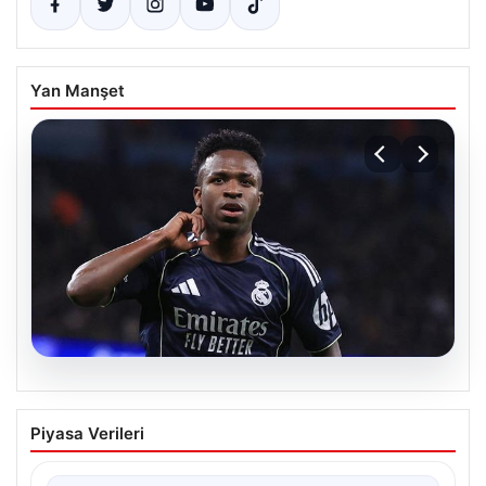
Yan Manşet
07.08.2026
Vinicius Jr. Real Madrid ile geleceğini
Piyasa Verileri
güvence altına aldı
Avrupa’nın transfer dedikodularının odağında yer alan