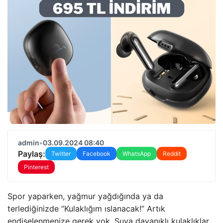
admin
•
03.09.2024 08:40
Paylaş:
Twitter
Facebook
WhatsApp
Reddit
Pinterest
Spor yaparken, yağmur yağdığında ya da
terlediğinizde “Kulaklığım ıslanacak!” Artık
endişelenmenize gerek yok. Suya dayanıklı kulaklıklar