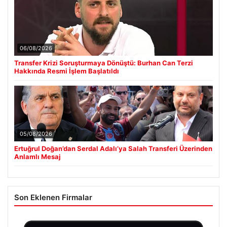
06/08/2026
Transfer Krizi Soruşturmaya Dönüştü: Burhan Can Terzi
Hakkında Resmi İşlem Başlatıldı
05/08/2026
Ertuğrul Doğan’dan Serdal Adalı’ya Salah Transferi Üzerinden
Anlamlı Mesaj
Son Eklenen Firmalar