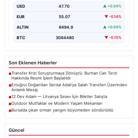
USD
47.70
▲ +0.04%
Trabzonspor Kulübü Başkanı Ertuğrul Doğan, son
günlerde spor kamuoyunda gündem olan transfer
EUR
55.07
▼ -0.14%
söylentileriyle ilgili…
ALTIN
6494.9
▲ +0.04%
BTC
3064480
▼ -0.15%
Son Eklenen Haberler
Transfer Krizi Soruşturmaya Dönüştü: Burhan Can Terzi
■
Hakkında Resmi İşlem Başlatıldı
Ertuğrul Doğan’dan Serdal Adalı’ya Salah Transferi Üzerinden
■
Anlamlı Mesaj
12 Dev Adam — Litvanya Sınavı İçin Biletler Satışta
■
Outdoor Mutfaklar ve Modern Yaşam Mekanları
■
Bursa’da çıkan orman yangını büyümeden söndürüldü
■
Güncel