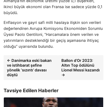
Almanya’nın ekonomik üretimi yüzde 0,1 düşerken,
ikinci büyük ekonomi olan Fransa ise sadece yüzde 0,1
büyüdü.
Enflasyon ve gayri safi milli hasılaya ilişkin son verileri
değerlendiren Avrupa Komisyonu Ekonomiden Sorumlu
Üyesi Paolo Gentiloni, “Harcamalara önem verilen ve
yatırımların desteklendiği bir geçiş aşamasına ihtiyaç
olduğu” uyarısında bulundu.
← Danimarka eski bakan
Ballon d’Or 2023:
ve istihbarat şefine
Altın Top ödülünü
yönelik ‘sızıntı’ davası
Lionel Messi kazandı
düştü
→
Tavsiye Edilen Haberler