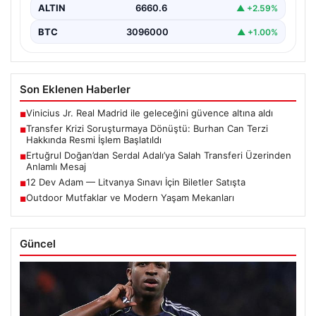
ALTIN
6660.6
▲ +2.59%
BTC
3096000
▲ +1.00%
Son Eklenen Haberler
Vinicius Jr. Real Madrid ile geleceğini güvence altına aldı
■
Transfer Krizi Soruşturmaya Dönüştü: Burhan Can Terzi
■
Hakkında Resmi İşlem Başlatıldı
Ertuğrul Doğan’dan Serdal Adalı’ya Salah Transferi Üzerinden
■
Anlamlı Mesaj
12 Dev Adam — Litvanya Sınavı İçin Biletler Satışta
■
Outdoor Mutfaklar ve Modern Yaşam Mekanları
■
Güncel