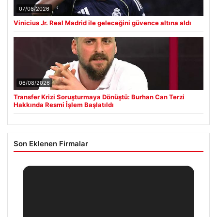
07/08/2026
Vinicius Jr. Real Madrid ile geleceğini güvence altına aldı
06/08/2026
Transfer Krizi Soruşturmaya Dönüştü: Burhan Can Terzi
Hakkında Resmi İşlem Başlatıldı
Son Eklenen Firmalar