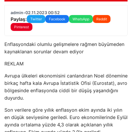
admin
•
02.11.2023 00:52
Paylaş:
Twitter
Facebook
WhatsApp
Reddit
Pinterest
Enflasyondaki olumlu gelişmelere rağmen büyümeden
kaynaklanan sorunlar devam ediyor
REKLAM
Avrupa ülkeleri ekonomisini canlandıran Noel dönemine
birkaç hafta kala Avrupa İstatistik Ofisi (Eurostat), avro
bölgesinde enflasyonda ciddi bir düşüş yaşandığını
duyurdu.
Son verilere göre yıllık enflasyon ekim ayında iki yılın
en düşük seviyesine geriledi. Euro ekonomilerinde Eylül
ayında ortalama yüzde 4,3 olarak açıklanan yıllık