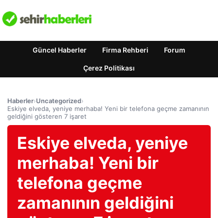
Güncel Haberler
Firma Rehberi
Forum
Çerez Politikası
Haberler
›
Uncategorized
›
Eskiye elveda, yeniye merhaba! Yeni bir telefona geçme zamanının
geldiğini gösteren 7 işaret
Eskiye elveda, yeniye
merhaba! Yeni bir
telefona geçme
zamanının geldiğini