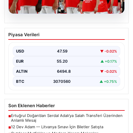
05.08.2026
12 Dev Adam — Litvanya Sınavı İçin
Piyasa Verileri
Biletler Satışta
12 Dev Adam’ın FIBA 2027 Dünya Kupası Elemeleri
kapsamındaki Litvanya maçı için biletler resmi…
USD
47.59
▼ -0.02%
EUR
55.20
▲ +0.17%
ALTIN
6494.8
▼ -0.02%
BTC
3070560
▲ +0.75%
Son Eklenen Haberler
Ertuğrul Doğan’dan Serdal Adalı’ya Salah Transferi Üzerinden
■
Anlamlı Mesaj
12 Dev Adam — Litvanya Sınavı İçin Biletler Satışta
■