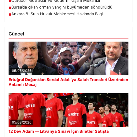
Outdoor Mutfaklar ve Modern Yaşam Mekanları
■
Bursa’da çıkan orman yangını büyümeden söndürüldü
■
Ankara 8. Sulh Hukuk Mahkemesi Hakkında Bilgi
■
Güncel
05/08/2026
Ertuğrul Doğan’dan Serdal Adalı’ya Salah Transferi Üzerinden
Anlamlı Mesaj
05/08/2026
12 Dev Adam — Litvanya Sınavı İçin Biletler Satışta