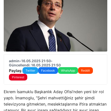
admin
•
16.05.2025 21:50
•
Güncellendi: 16.05.2025 21:50
Paylaş:
Twitter
Facebook
WhatsApp
Reddit
Pinterest
Ekrem İsamuklu Başkanlık Aday Ofisi’nden yeni bir rol
yaptı. İmamoglu, “Şehri mahvettiğiniz şehir şimdi
televizyona gitmekten, meslektaşlarıma iftira atmaktan
utanıyor. Bir avuç insanı sağladığınız bir avuç insan.