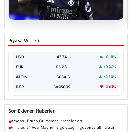
07.08.2026
Vinicius Jr. Real Madrid ile geleceğini
Piyasa Verileri
güvence altına aldı
Avrupa’nın transfer dedikodularının odağında yer alan
Vinicius Junior için beklenen karar açıklandı. Real
USD
47.74
▲ +0.18%
Madrid,…
EUR
55.25
▲ +0.32%
ALTIN
6660.6
▲ +2.59%
BTC
3095609
▼ -0.01%
Son Eklenen Haberler
Arsenal, Bruno Guimaraes’i transfer etti
■
Vinicius Jr. Real Madrid ile geleceğini güvence altına aldı
■