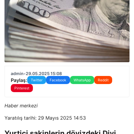
admin
•
29.05.2025 15:08
Paylaş:
Twitter
Facebook
WhatsApp
Reddit
Pinterest
Haber merkezi
Yaratılış tarihi: 29 Mayıs 2025 14:53
Yurtiçi sakinlerin dövizdeki Divi,