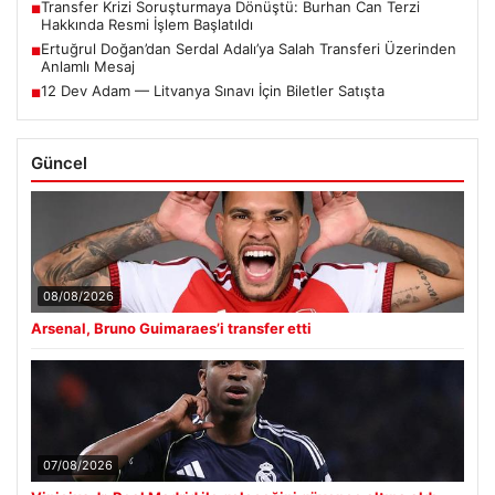
Transfer Krizi Soruşturmaya Dönüştü: Burhan Can Terzi
■
Hakkında Resmi İşlem Başlatıldı
Ertuğrul Doğan’dan Serdal Adalı’ya Salah Transferi Üzerinden
■
Anlamlı Mesaj
12 Dev Adam — Litvanya Sınavı İçin Biletler Satışta
■
Güncel
08/08/2026
Arsenal, Bruno Guimaraes’i transfer etti
07/08/2026