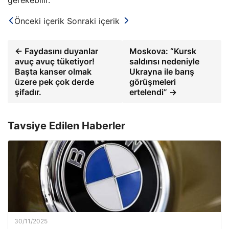
gerekebilir.
Önceki içerik
Sonraki içerik
← Faydasını duyanlar
Moskova: “Kursk
avuç avuç tüketiyor!
saldırısı nedeniyle
Başta kanser olmak
Ukrayna ile barış
üzere pek çok derde
görüşmeleri
şifadır.
ertelendi” →
Tavsiye Edilen Haberler
30/11/2025