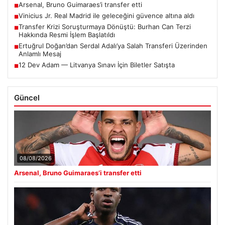
Arsenal, Bruno Guimaraes’i transfer etti
■
Vinicius Jr. Real Madrid ile geleceğini güvence altına aldı
■
Transfer Krizi Soruşturmaya Dönüştü: Burhan Can Terzi
■
Hakkında Resmi İşlem Başlatıldı
Ertuğrul Doğan’dan Serdal Adalı’ya Salah Transferi Üzerinden
■
Anlamlı Mesaj
12 Dev Adam — Litvanya Sınavı İçin Biletler Satışta
■
Güncel
08/08/2026
Arsenal, Bruno Guimaraes’i transfer etti