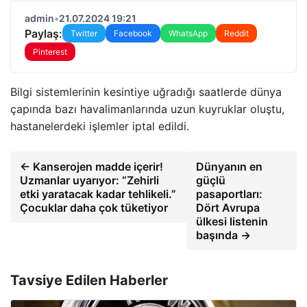
admin
•
21.07.2024 19:21
Paylaş:
Twitter
Facebook
WhatsApp
Reddit
Pinterest
Bilgi sistemlerinin kesintiye uğradığı saatlerde dünya
çapında bazı havalimanlarında uzun kuyruklar oluştu,
hastanelerdeki işlemler iptal edildi.
← Kanserojen madde içerir!
Dünyanın en
Uzmanlar uyarıyor: “Zehirli
güçlü
etki yaratacak kadar tehlikeli.”
pasaportları:
Çocuklar daha çok tüketiyor
Dört Avrupa
ülkesi listenin
başında →
Tavsiye Edilen Haberler