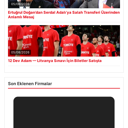
05/08/2026
Ertuğrul Doğan’dan Serdal Adalı’ya Salah Transferi Üzerinden
Anlamlı Mesaj
05/08/2026
12 Dev Adam — Litvanya Sınavı İçin Biletler Satışta
Son Eklenen Firmalar