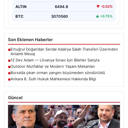
ALTIN
6494.8
▼ -0.02%
BTC
3070560
▲ +0.75%
Son Eklenen Haberler
Ertuğrul Doğan’dan Serdal Adalı’ya Salah Transferi Üzerinden
■
Anlamlı Mesaj
12 Dev Adam — Litvanya Sınavı İçin Biletler Satışta
■
Outdoor Mutfaklar ve Modern Yaşam Mekanları
■
Bursa’da çıkan orman yangını büyümeden söndürüldü
■
Ankara 8. Sulh Hukuk Mahkemesi Hakkında Bilgi
■
Güncel