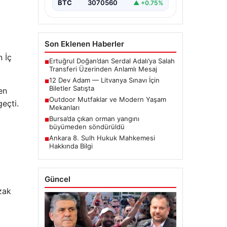
BTC
3070560
▲ +0.75%
Son Eklenen Haberler
n İç
Ertuğrul Doğan’dan Serdal Adalı’ya Salah
■
Transferi Üzerinden Anlamlı Mesaj
12 Dev Adam — Litvanya Sınavı İçin
■
Biletler Satışta
en
Outdoor Mutfaklar ve Modern Yaşam
■
geçti.
Mekanları
Bursa’da çıkan orman yangını
■
büyümeden söndürüldü
Ankara 8. Sulh Hukuk Mahkemesi
■
Hakkında Bilgi
Güncel
zak