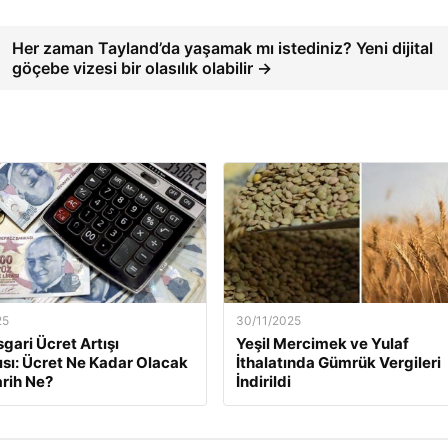
Her zaman Tayland’da yaşamak mı istediniz? Yeni dijital
göçebe vizesi bir olasılık olabilir →
25
30/11/2025
gari Ücret Artışı
Yeşil Mercimek ve Yulaf
ısı: Ücret Ne Kadar Olacak
İthalatında Gümrük Vergileri
arih Ne?
İndirildi