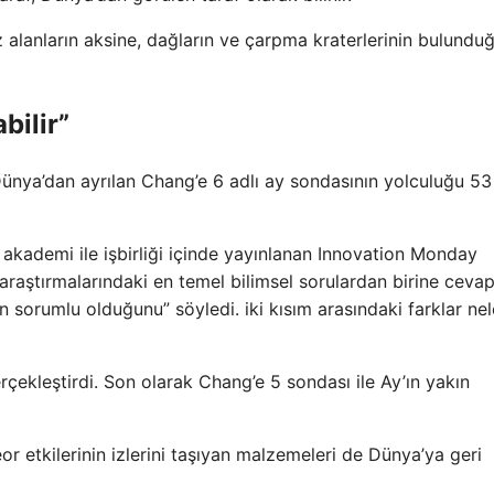
 alanların aksine, dağların ve çarpma kraterlerinin bulundu
bilir”
ünya’dan ayrılan Chang’e 6 adlı ay sondasının yolculuğu 53
akademi ile işbirliği içinde yayınlanan Innovation Monday
 araştırmalarındaki en temel bilimsel sorulardan birine ceva
in sorumlu olduğunu” söyledi. iki kısım arasındaki farklar nel
rçekleştirdi. Son olarak Chang’e 5 sondası ile Ay’ın yakın
 etkilerinin izlerini taşıyan malzemeleri de Dünya’ya geri