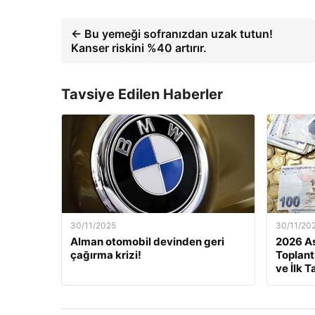
← Bu yemeği sofranızdan uzak tutun!
Kanser riskini %40 artırır.
Tavsiye Edilen Haberler
30/11/2025
30/11/20
Alman otomobil devinden geri
2026 As
çağırma krizi!
Toplant
ve İlk T