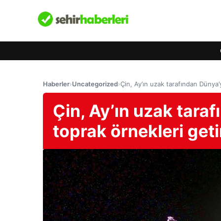
Haberler
›
Uncategorized
›
Çin, Ay’ın uzak tarafından Dünya’
Çin, Ay’ın uzak tara
toprak örnekleri geti