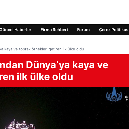
Güncel Haberler
Firma Rehberi
Forum
Çerez Politikas
ya kaya ve toprak örnekleri getiren ilk ülke oldu
fından Dünya’ya kaya ve
ren ilk ülke oldu