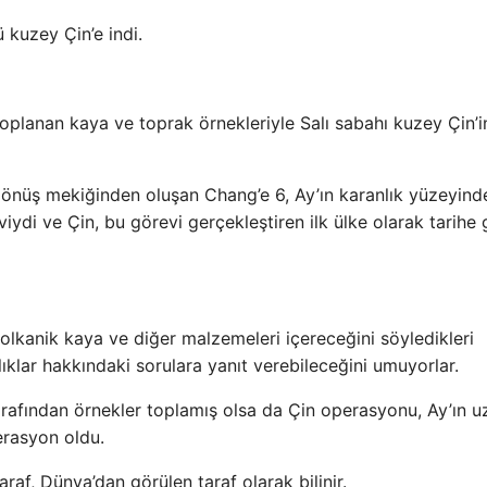
 kuzey Çin’e indi.
toplanan kaya ve toprak örnekleriyle Salı sabahı kuzey Çin’i
ir dönüş mekiğinden oluşan Chang’e 6, Ay’ın karanlık yüzeyind
iydi ve Çin, bu görevi gerçekleştiren ilk ülke olarak tarihe 
t volkanik kaya ve diğer malzemeleri içereceğini söyledikleri
lılıklar hakkındaki sorulara yanıt verebileceğini umuyorlar.
arafından örnekler toplamış olsa da Çin operasyonu, Ay’ın u
erasyon oldu.
raf, Dünya’dan görülen taraf olarak bilinir.