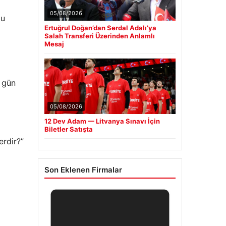
05/08/2026
ğu
Ertuğrul Doğan’dan Serdal Adalı’ya
Salah Transferi Üzerinden Anlamlı
Mesaj
 gün
05/08/2026
12 Dev Adam — Litvanya Sınavı İçin
p
Biletler Satışta
erdir?”
Son Eklenen Firmalar