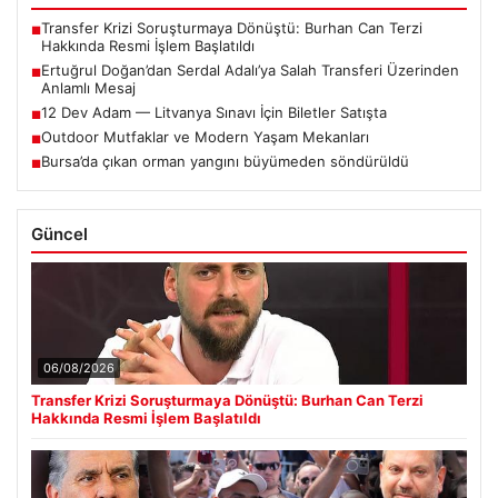
Transfer Krizi Soruşturmaya Dönüştü: Burhan Can Terzi
■
Hakkında Resmi İşlem Başlatıldı
Ertuğrul Doğan’dan Serdal Adalı’ya Salah Transferi Üzerinden
■
Anlamlı Mesaj
12 Dev Adam — Litvanya Sınavı İçin Biletler Satışta
■
Outdoor Mutfaklar ve Modern Yaşam Mekanları
■
Bursa’da çıkan orman yangını büyümeden söndürüldü
■
Güncel
06/08/2026
Transfer Krizi Soruşturmaya Dönüştü: Burhan Can Terzi
Hakkında Resmi İşlem Başlatıldı