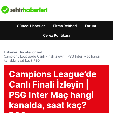
Güncel Haberler
Firma Rehberi
Forum
Çerez Politikası
Haberler
›
Uncategorized
›
Campions League’de Canlı Finali İzleyin | PSG Inter Maç hangi
kanalda, saat kaç? PSG
Campions League’de
Canlı Finali İzleyin |
PSG Inter Maç hangi
kanalda, saat kaç?