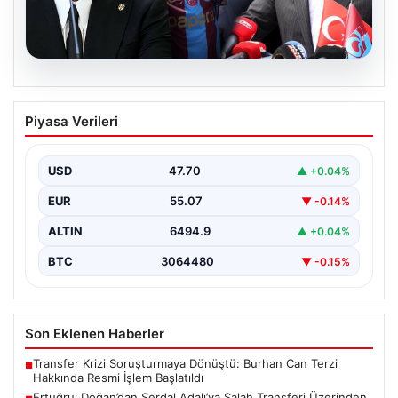
05.08.2026
Ertuğrul Doğan’dan Serdal Adalı’ya
Piyasa Verileri
Salah Transferi Üzerinden Anlamlı
Mesaj
USD
47.70
▲ +0.04%
Trabzonspor Kulübü Başkanı Ertuğrul Doğan, son
günlerde spor kamuoyunda gündem olan transfer
EUR
55.07
▼ -0.14%
söylentileriyle ilgili…
ALTIN
6494.9
▲ +0.04%
BTC
3064480
▼ -0.15%
Son Eklenen Haberler
Transfer Krizi Soruşturmaya Dönüştü: Burhan Can Terzi
■
Hakkında Resmi İşlem Başlatıldı
Ertuğrul Doğan’dan Serdal Adalı’ya Salah Transferi Üzerinden