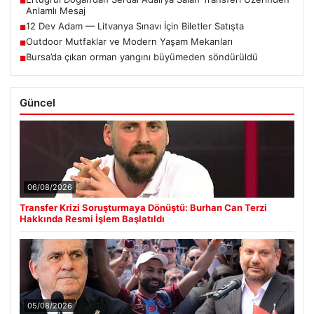
■
Anlamlı Mesaj
12 Dev Adam — Litvanya Sınavı İçin Biletler Satışta
■
Outdoor Mutfaklar ve Modern Yaşam Mekanları
■
Bursa’da çıkan orman yangını büyümeden söndürüldü
■
Güncel
06/08/2026
Transfer Krizi Soruşturmaya Dönüştü: Burhan Can Terzi
Hakkında Resmi İşlem Başlatıldı
05/08/2026