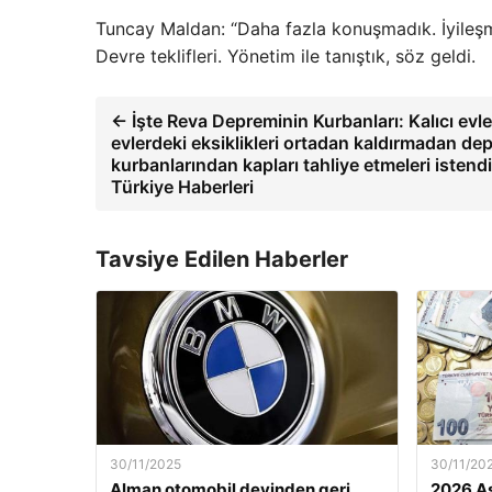
Tuncay Maldan: “Daha fazla konuşmadık. İyileşme
Devre teklifleri. Yönetim ile tanıştık, söz geldi.
← İşte Reva Depreminin Kurbanları: Kalıcı evle
evlerdeki eksiklikleri ortadan kaldırmadan de
kurbanlarından kapları tahliye etmeleri istend
Türkiye Haberleri
Tavsiye Edilen Haberler
30/11/2025
30/11/20
Alman otomobil devinden geri
2026 As