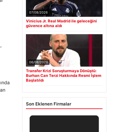
07/08/2026
Vinicius Jr. Real Madrid ile geleceğini
güvence altına aldı
,
06/08/2026
Transfer Krizi Soruşturmaya Dönüştü:
Burhan Can Terzi Hakkında Resmi İşlem
Başlatıldı
yında
tan
Son Eklenen Firmalar