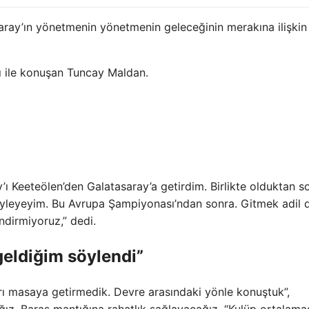
aray’ın yönetmenin yönetmenin geleceğinin merakına ilişkin
nı ile konuşan Tuncay Maldan.
ay’ı Keeteölen’den Galatasaray’a getirdim. Birlikte olduktan s
yleyeyim. Bu Avrupa Şampiyonası’ndan sonra. Gitmek adil d
ndirmiyoruz,” dedi.
geldiğim söylendi”
rı masaya getirmedik. Devre arasındaki yönle konuştuk”,
ız, Baraş mantığına rahatlık sağlayacağız. “Kulüp ortalama