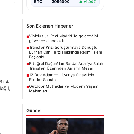
ortaya çıkan bazı iddialar
BTC
3096000
▲ +1.00%
nedeniyle…
Son Eklenen Haberler
Vinicius Jr. Real Madrid ile geleceğini
■
güvence altına aldı
Transfer Krizi Soruşturmaya Dönüştü:
■
Burhan Can Terzi Hakkında Resmi İşlem
Başlatıldı
Ertuğrul Doğan’dan Serdal Adalı’ya Salah
■
Transferi Üzerinden Anlamlı Mesaj
12 Dev Adam — Litvanya Sınavı İçin
■
Biletler Satışta
onra.
Outdoor Mutfaklar ve Modern Yaşam
■
eğil,
Mekanları
Güncel
sı