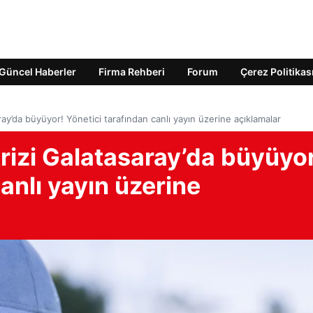
Güncel Haberler
Firma Rehberi
Forum
Çerez Politikas
ray’da büyüyor! Yönetici tarafından canlı yayın üzerine açıklamalar
rizi Galatasaray’da büyüyo
anlı yayın üzerine