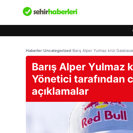
Haberler
›
Uncategorized
›
Barış Alper Yulmaz krizi Galatasa
Barış Alper Yulmaz k
Yönetici tarafından c
açıklamalar