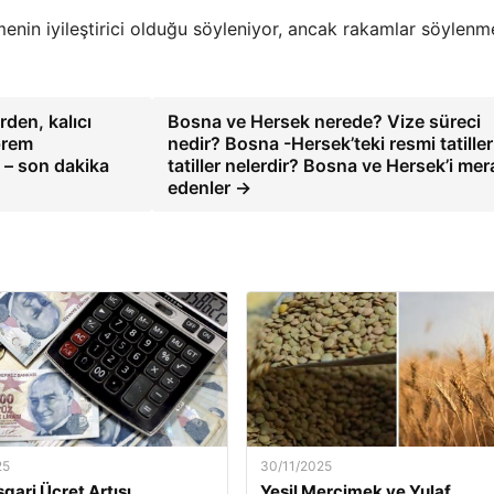
nin iyileştirici olduğu söyleniyor, ancak rakamlar söylenm
rden, kalıcı
Bosna ve Hersek nerede? Vize süreci
prem
nedir? Bosna -Hersek’teki resmi tatiller
i – son dakika
tatiller nelerdir? Bosna ve Hersek’i mer
edenler →
25
30/11/2025
gari Ücret Artışı
Yeşil Mercimek ve Yulaf