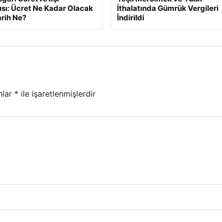
ısı: Ücret Ne Kadar Olacak
İthalatında Gümrük Vergileri
arih Ne?
İndirildi
nlar
*
ile işaretlenmişlerdir