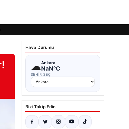
ı
Hava Durumu
r!
☁
Ankara
NaN°C
ŞEHIR SEÇ
Bizi Takip Edin