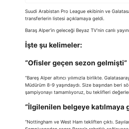
Suudi Arabistan Pro League ekibinin ve Galatas
transferlerin listesi açıklamaya geldi.
Baraş Alper’in geleceği Beyaz TV’nin canlı yayı
İşte şu kelimeler:
“Ofisler geçen sezon gelmişti”
“Bareş Alper altıncı yılımızla birlikte. Galatasar
Müdürüm 8-9 yaşındaydı. Size başından beri sö
şampiyonayı tamamlıyoruz, bu teklifleri değerle
“İlgilenilen belgeye katılmaya 
“Nottingham ve West Ham tekliften çıktı. Sayıla
Şampiyonadan sonra Baraş’a rahatlık sağlayacağ