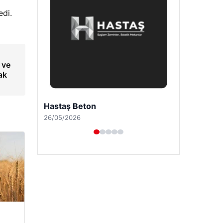
edi.
 ve
ak
Prenses Night Club
29/04/2026