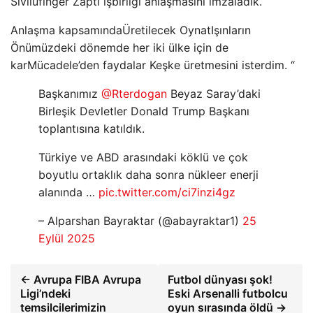
Sivil
üfinger
Zapti işbirliği anlaşmasını imzaladık.
Anlaşma kapsamında
Üretilecek Oynat
Işınların
Önümüzdeki dönemde her iki ülke için de
kar
Mücadele’den faydalar
Keşke üretmesini isterdim. “
Başkanımız
@Rterdogan
Beyaz Saray’daki
Birleşik Devletler Donald Trump Başkanı
toplantısına katıldık.
Türkiye ve ABD arasındaki köklü ve çok
boyutlu ortaklık daha sonra nükleer enerji
alanında …
pic.twitter.com/ci7inzi4gz
– Alparshan Bayraktar (@abayraktar1)
25
Eylül 2025
← Avrupa FIBA ​​Avrupa
Futbol dünyası şok!
Ligi’ndeki
Eski Arsenalli futbolcu
temsilcilerimizin
oyun sırasında öldü →