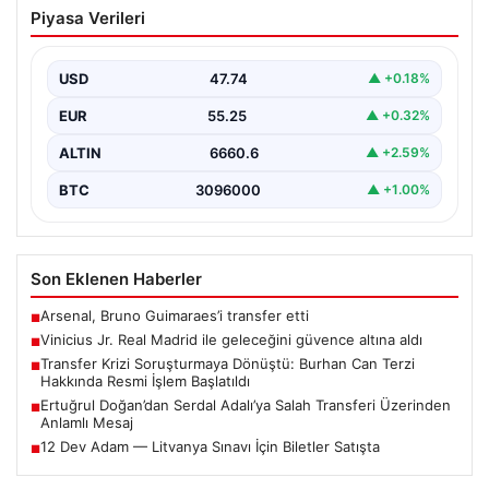
Vinicius Jr. Real Madrid ile geleceğini
Piyasa Verileri
güvence altına aldı
Avrupa’nın transfer dedikodularının odağında yer alan
Vinicius Junior için beklenen karar açıklandı. Real
USD
47.74
▲ +0.18%
Madrid,…
EUR
55.25
▲ +0.32%
ALTIN
6660.6
▲ +2.59%
BTC
3096000
▲ +1.00%
Son Eklenen Haberler
Arsenal, Bruno Guimaraes’i transfer etti
■
Vinicius Jr. Real Madrid ile geleceğini güvence altına aldı
■
Transfer Krizi Soruşturmaya Dönüştü: Burhan Can Terzi
■
Hakkında Resmi İşlem Başlatıldı
Ertuğrul Doğan’dan Serdal Adalı’ya Salah Transferi Üzerinden
■
Anlamlı Mesaj
12 Dev Adam — Litvanya Sınavı İçin Biletler Satışta
■