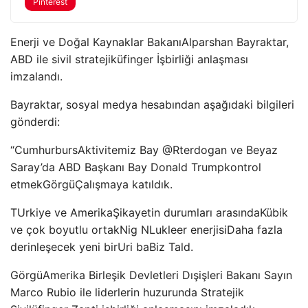
Pinterest
Enerji ve Doğal Kaynaklar Bakanı
Alparshan Bayraktar,
ABD ile sivil stratejik
üfinger
İşbirliği anlaşması
imzalandı.
Bayraktar, sosyal medya hesabından aşağıdaki bilgileri
gönderdi:
“
Cumhurburs
Aktivitemiz Bay
@Rterdogan
ve Beyaz
Saray’da ABD Başkanı Bay Donald Trump
kontrol
etmek
G
örgü
Çalışmaya katıldık.
T
Urkiye ve Amerika
Şikayetin durumları arasında
Kübik
ve çok boyutlu ortak
Nig N
Lukleer enerjisi
Daha fazla
derinleşecek yeni bir
Uri ba
Biz Tald.
G
örgü
Amerika Birleşik Devletleri Dışişleri Bakanı Sayın
Marco Rubio ile liderlerin huzurunda Stratejik