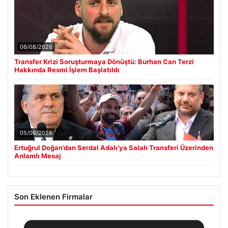
06/08/2026
Transfer Krizi Soruşturmaya Dönüştü: Burhan Can Terzi
Hakkında Resmi İşlem Başlatıldı
05/08/2026
Ertuğrul Doğan’dan Serdal Adalı’ya Salah Transferi Üzerinden
Anlamlı Mesaj
Son Eklenen Firmalar