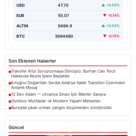
USD
47.70
▲ +0.04%
Trabzonspor Kulübü Başkanı Ertuğrul Doğan, son
günlerde spor kamuoyunda gündem olan transfer
EUR
55.07
▼ -0.14%
söylentileriyle ilgili…
ALTIN
6494.9
▲ +0.04%
BTC
3064480
▼ -0.15%
Son Eklenen Haberler
Transfer Krizi Soruşturmaya Dönüştü: Burhan Can Terzi
■
Hakkında Resmi İşlem Başlatıldı
Ertuğrul Doğan’dan Serdal Adalı’ya Salah Transferi Üzerinden
■
Anlamlı Mesaj
12 Dev Adam — Litvanya Sınavı İçin Biletler Satışta
■
Outdoor Mutfaklar ve Modern Yaşam Mekanları
■
Bursa’da çıkan orman yangını büyümeden söndürüldü
■
Güncel