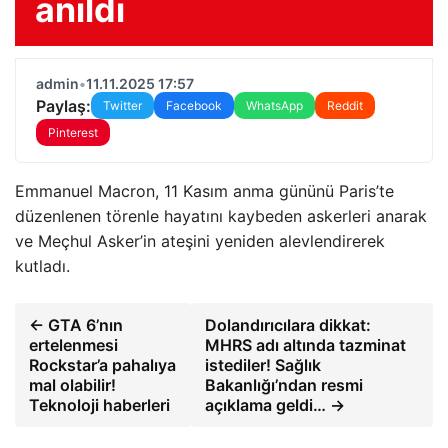
anıldı
admin
•
11.11.2025 17:57
Paylaş:
Twitter
Facebook
WhatsApp
Reddit
Pinterest
Emmanuel Macron, 11 Kasım anma gününü Paris’te
düzenlenen törenle hayatını kaybeden askerleri anarak
ve Meçhul Asker’in ateşini yeniden alevlendirerek
kutladı.
← GTA 6’nın
Dolandırıcılara dikkat:
ertelenmesi
MHRS adı altında tazminat
Rockstar’a pahalıya
istediler! Sağlık
mal olabilir!
Bakanlığı’ndan resmi
Teknoloji haberleri
açıklama geldi… →