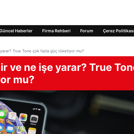
Güncel Haberler
Firma Rehberi
Forum
Çerez Politikas
 yarar? True Tone çok fazla güç tüketiyor mu?
r ve ne işe yarar? True Ton
yor mu?