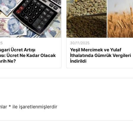
25
30/11/2025
gari Ücret Artışı
Yeşil Mercimek ve Yulaf
ısı: Ücret Ne Kadar Olacak
İthalatında Gümrük Vergileri
arih Ne?
İndirildi
nlar
*
ile işaretlenmişlerdir