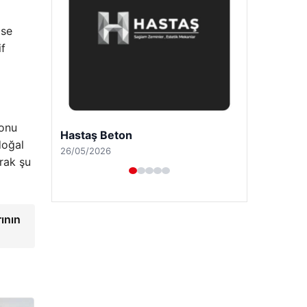
ise
if
konu
Prenses Night Club
doğal
29/04/2026
arak şu
rının