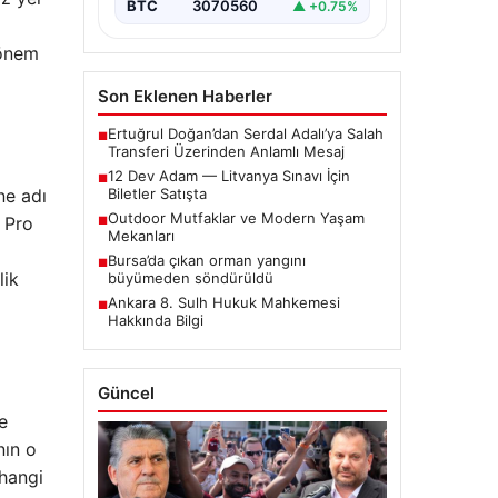
BTC
3070560
▲ +0.75%
 önem
Son Eklenen Haberler
Ertuğrul Doğan’dan Serdal Adalı’ya Salah
■
Transferi Üzerinden Anlamlı Mesaj
12 Dev Adam — Litvanya Sınavı İçin
■
ne adı
Biletler Satışta
Outdoor Mutfaklar ve Modern Yaşam
d Pro
■
Mekanları
Bursa’da çıkan orman yangını
■
lik
büyümeden söndürüldü
Ankara 8. Sulh Hukuk Mahkemesi
■
Hakkında Bilgi
Güncel
e
nın o
rhangi