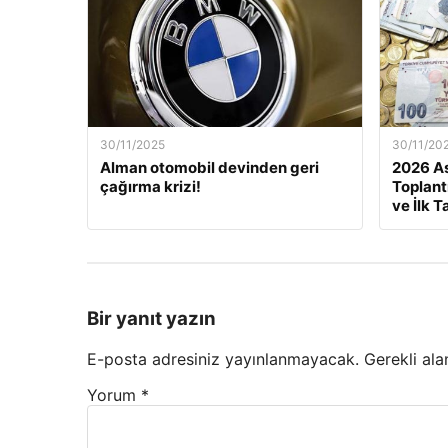
30/11/2025
30/11/20
Alman otomobil devinden geri
2026 As
çağırma krizi!
Toplant
ve İlk T
Bir yanıt yazın
E-posta adresiniz yayınlanmayacak.
Gerekli ala
Yorum
*