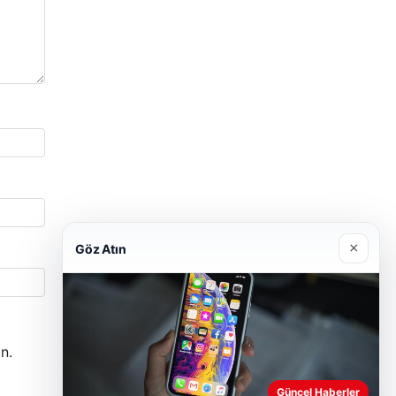
×
Göz Atın
n.
Güncel Haberler