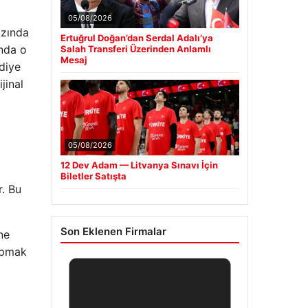
05/08/2026
azında
Ertuğrul Doğan’dan Serdal Adalı’ya
nda o
Salah Transferi Üzerinden Anlamlı
Mesaj
 diye
jinal
05/08/2026
12 Dev Adam — Litvanya Sınavı İçin
Biletler Satışta
r. Bu
Son Eklenen Firmalar
ne
yapmak