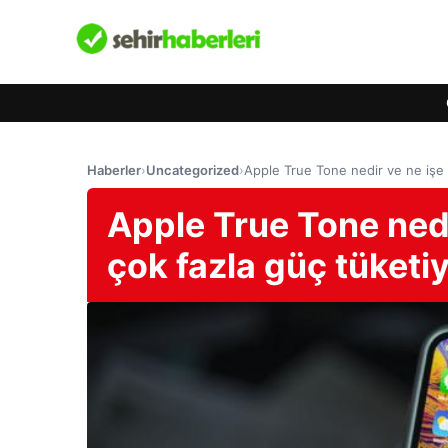
Haberler
›
Uncategorized
›
Apple True Tone nedir ve ne işe
Apple True Tone nedi
çok fazla güç tüketi