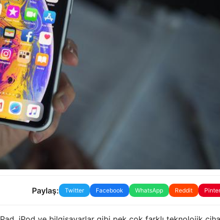
Paylaş:
Twitter
Facebook
WhatsApp
Reddit
Pinte
iPad, iPod ve bilgisayarlar gibi pek çok farklı teknolojik cih