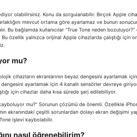
yor olabilirsiniz. Konu da sorgulanabilir. Birçok Apple cih
 parlaklığını mevcut ortama göre ayarlamaz ve bunun sonucu
kalır. Bu bağlamda kullanıcılar “True Tone neden bozuluyor?”
u özellik yalnızca orijinal Apple cihazlarda çalıştığı için ori
iz.
iyor mu?
olojik cihazların ekranlarının beyaz dengesini ayarlamak için
enk dengesini ayarlamak için 4 kanallı sensörler devreye giriyo
tığı için cihazlar daha kısa sürede şarj edilebiliyor.
 kayboluyor mu?” Sorunun çözümü de önemli. Özellikle iPho
arının ekranındaki çeşitli sorunlardan dolayı ekran değişimi 
Tone işlevi kaybolabilir.
ını nasıl öğrenebilirim?