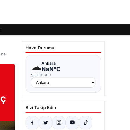
ı
Hava Durumu
n ne
☁
Ankara
NaN°C
ŞEHIR SEÇ
aç
Bizi Takip Edin