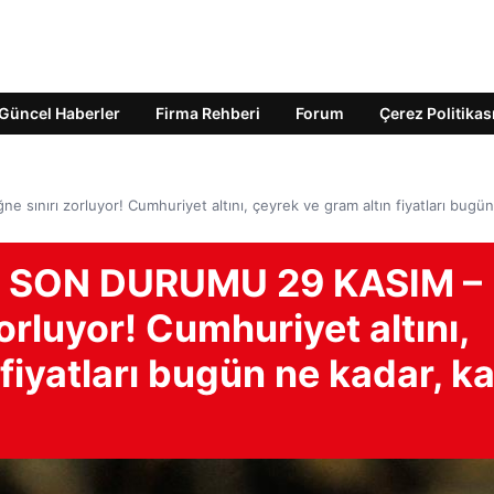
Güncel Haberler
Firma Rehberi
Forum
Çerez Politikas
sınırı zorluyor! Cumhuriyet altını, çeyrek ve gram altın fiyatları bugü
IN SON DURUMU 29 KASIM –
zorluyor! Cumhuriyet altını,
fiyatları bugün ne kadar, k