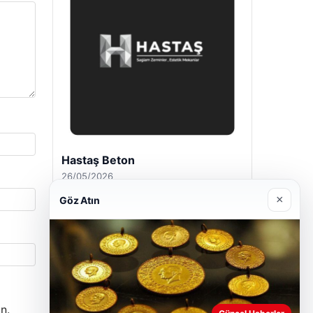
Prenses Night Club
29/04/2026
×
Göz Atın
n.