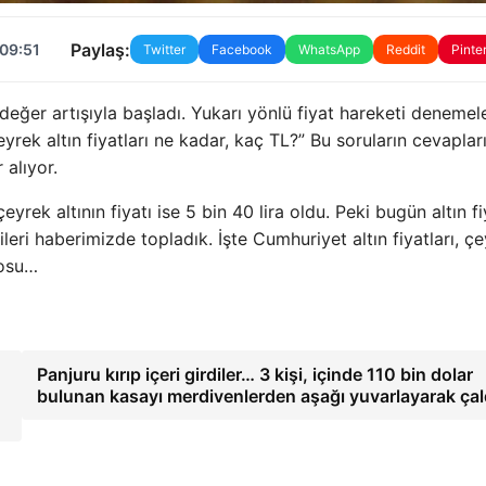
Paylaş:
 09:51
Twitter
Facebook
WhatsApp
Reddit
Pinte
eğer artışıyla başladı. Yukarı yönlü fiyat hareketi denemele
rek altın fiyatları ne kadar, kaç TL?” Bu soruların cevaplar
 alıyor.
eyrek altının fiyatı ise 5 bin 40 lira oldu. Peki bugün altın fi
leri haberimizde topladık. İşte Cumhuriyet altın fiyatları, ç
losu…
Panjuru kırıp içeri girdiler… 3 kişi, içinde 110 bin dolar
bulunan kasayı merdivenlerden aşağı yuvarlayarak çal