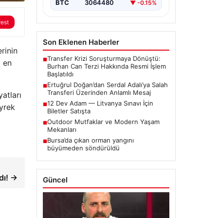
BTC
3064480
▼ -0.15%
rest
Son Eklenen Haberler
rinin
Transfer Krizi Soruşturmaya Dönüştü:
■
ı en
Burhan Can Terzi Hakkında Resmi İşlem
Başlatıldı
Ertuğrul Doğan’dan Serdal Adalı’ya Salah
■
Transferi Üzerinden Anlamlı Mesaj
yatları
12 Dev Adam — Litvanya Sınavı İçin
■
eyrek
Biletler Satışta
Outdoor Mutfaklar ve Modern Yaşam
■
Mekanları
Bursa’da çıkan orman yangını
■
büyümeden söndürüldü
dı! →
Güncel