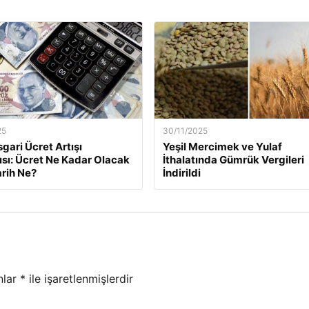
25
30/11/2025
gari Ücret Artışı
Yeşil Mercimek ve Yulaf
ısı: Ücret Ne Kadar Olacak
İthalatında Gümrük Vergileri
arih Ne?
İndirildi
nlar
*
ile işaretlenmişlerdir