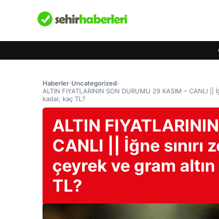
Haberler
›
Uncategorized
›
ALTIN ​​FIYATLARININ SON DURUMU 29 KASIM – CANLI || İğne 
kadar, kaç TL?
ALTIN ​​FIYATLARIN
CANLI || İğne sınırı 
çeyrek ve gram altın 
TL?