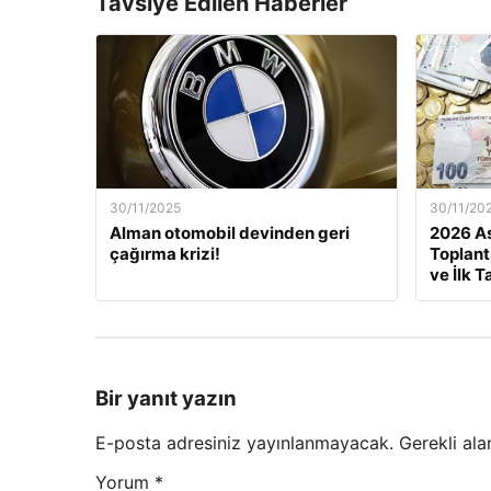
Tavsiye Edilen Haberler
30/11/2025
30/11/20
Alman otomobil devinden geri
2026 As
çağırma krizi!
Toplant
ve İlk T
Bir yanıt yazın
E-posta adresiniz yayınlanmayacak.
Gerekli ala
Yorum
*