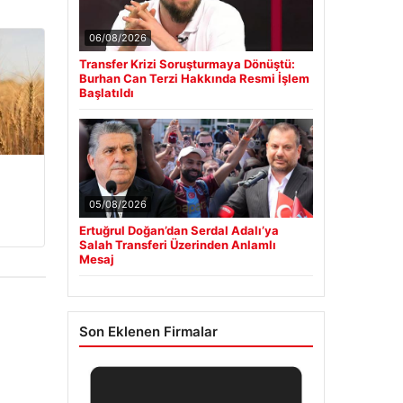
06/08/2026
Transfer Krizi Soruşturmaya Dönüştü:
Burhan Can Terzi Hakkında Resmi İşlem
Başlatıldı
05/08/2026
Ertuğrul Doğan’dan Serdal Adalı’ya
Salah Transferi Üzerinden Anlamlı
Mesaj
Son Eklenen Firmalar