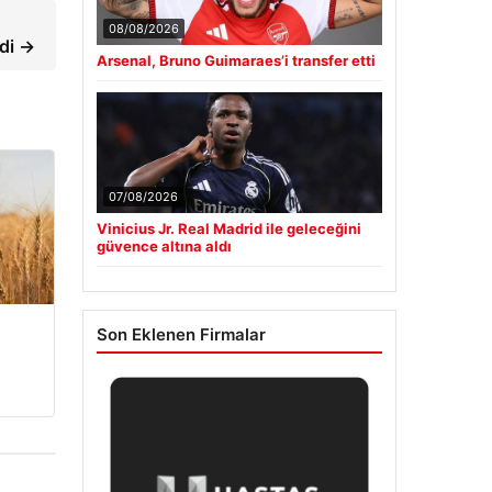
08/08/2026
rdi →
Arsenal, Bruno Guimaraes’i transfer etti
07/08/2026
Vinicius Jr. Real Madrid ile geleceğini
güvence altına aldı
Son Eklenen Firmalar