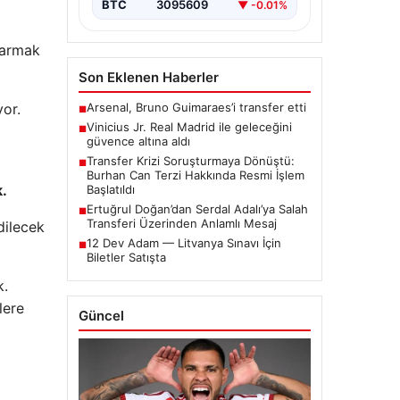
BTC
3095609
▼ -0.01%
sarmak
Son Eklenen Haberler
Arsenal, Bruno Guimaraes’i transfer etti
yor.
■
Vinicius Jr. Real Madrid ile geleceğini
■
güvence altına aldı
Transfer Krizi Soruşturmaya Dönüştü:
■
Burhan Can Terzi Hakkında Resmi İşlem
.
Başlatıldı
Ertuğrul Doğan’dan Serdal Adalı’ya Salah
■
Transferi Üzerinden Anlamlı Mesaj
dilecek
12 Dev Adam — Litvanya Sınavı İçin
■
Biletler Satışta
k.
lere
Güncel