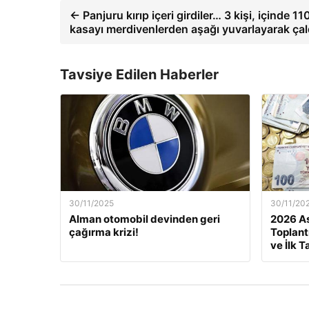
← Panjuru kırıp içeri girdiler… 3 kişi, içinde 1
kasayı merdivenlerden aşağı yuvarlayarak çal
Tavsiye Edilen Haberler
30/11/2025
30/11/20
Alman otomobil devinden geri
2026 As
çağırma krizi!
Toplant
ve İlk T