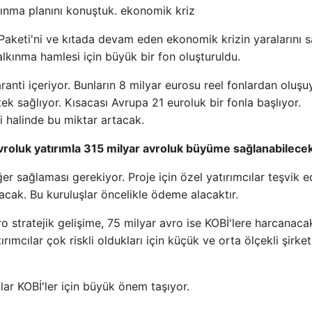
kınma planını konuştuk. ekonomik kriz
 Paketi'ni ve kıtada devam eden ekonomik krizin yaralarını 
kalkınma hamlesi için büyük bir fon oluşturuldu.
aranti içeriyor. Bunların 8 milyar eurosu reel fonlardan oluşu
k sağlıyor. Kısacası Avrupa 21 euroluk bir fonla başlıyor.
 halinde bu miktar artacak.
roluk yatırımla 315 milyar avroluk büyüme sağlanabilecek
r sağlaması gerekiyor. Proje için özel yatırımcılar teşvik e
acak. Bu kuruluşlar öncelikle ödeme alacaktır.
 stratejik gelişime, 75 milyar avro ise KOBİ'lere harcanaca
mcılar çok riskli oldukları için küçük ve orta ölçekli şirket
ar KOBİ'ler için büyük önem taşıyor.