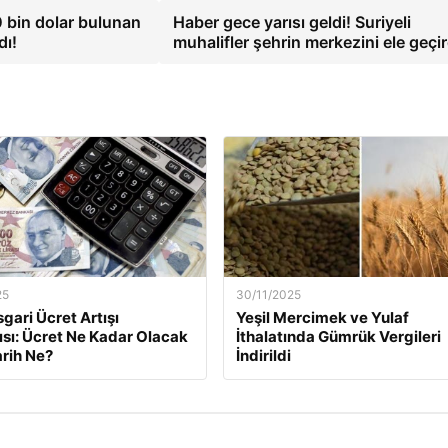
10 bin dolar bulunan
Haber gece yarısı geldi! Suriyeli
dı!
muhalifler şehrin merkezini ele geçi
25
30/11/2025
gari Ücret Artışı
Yeşil Mercimek ve Yulaf
ısı: Ücret Ne Kadar Olacak
İthalatında Gümrük Vergileri
arih Ne?
İndirildi