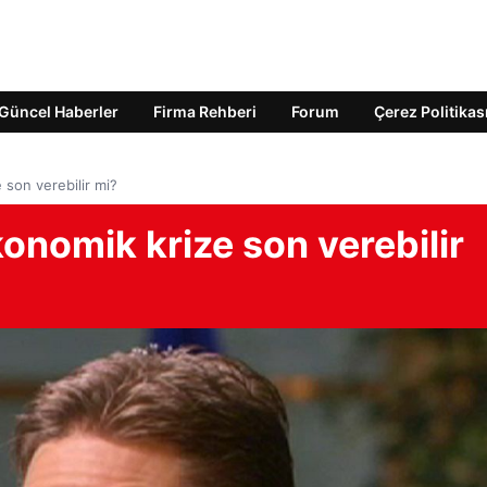
Güncel Haberler
Firma Rehberi
Forum
Çerez Politikas
 son verebilir mi?
onomik krize son verebilir