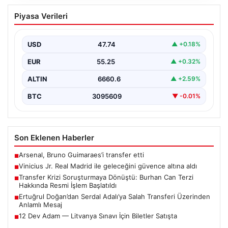
Vinicius Jr. Real Madrid ile geleceğini
Piyasa Verileri
güvence altına aldı
Avrupa’nın transfer dedikodularının odağında yer alan
Vinicius Junior için beklenen karar açıklandı. Real
USD
47.74
▲ +0.18%
Madrid,…
EUR
55.25
▲ +0.32%
ALTIN
6660.6
▲ +2.59%
BTC
3095609
▼ -0.01%
Son Eklenen Haberler
Arsenal, Bruno Guimaraes’i transfer etti
■
Vinicius Jr. Real Madrid ile geleceğini güvence altına aldı
■
Transfer Krizi Soruşturmaya Dönüştü: Burhan Can Terzi
■
Hakkında Resmi İşlem Başlatıldı
Ertuğrul Doğan’dan Serdal Adalı’ya Salah Transferi Üzerinden
■
Anlamlı Mesaj
12 Dev Adam — Litvanya Sınavı İçin Biletler Satışta
■