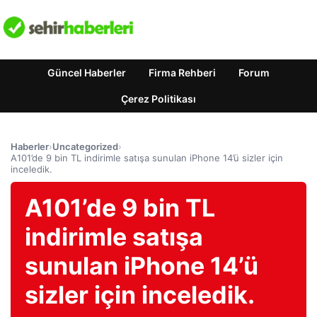
Güncel Haberler
Firma Rehberi
Forum
Çerez Politikası
Haberler
›
Uncategorized
›
A101’de 9 bin TL indirimle satışa sunulan iPhone 14’ü sizler için
inceledik.
A101’de 9 bin TL
indirimle satışa
sunulan iPhone 14’ü
sizler için inceledik.