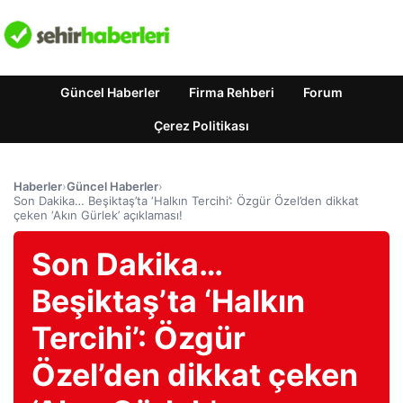
Güncel Haberler
Firma Rehberi
Forum
Çerez Politikası
Haberler
›
Güncel Haberler
›
Son Dakika… Beşiktaş’ta ‘Halkın Tercihi’: Özgür Özel’den dikkat
çeken ‘Akın Gürlek’ açıklaması!
Son Dakika…
Beşiktaş’ta ‘Halkın
Tercihi’: Özgür
Özel’den dikkat çeken