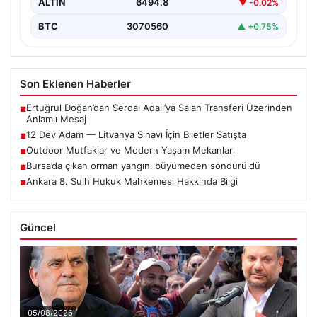
ALTIN
6494.8
▼ -0.02%
BTC
3070560
▲ +0.75%
Son Eklenen Haberler
Ertuğrul Doğan’dan Serdal Adalı’ya Salah Transferi Üzerinden
■
Anlamlı Mesaj
12 Dev Adam — Litvanya Sınavı İçin Biletler Satışta
■
Outdoor Mutfaklar ve Modern Yaşam Mekanları
■
Bursa’da çıkan orman yangını büyümeden söndürüldü
■
Ankara 8. Sulh Hukuk Mahkemesi Hakkında Bilgi
■
Güncel
05/08/2026