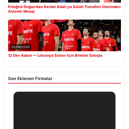
Ertuğrul Doğan’dan Serdal Adalı’ya Salah Transferi Üzerinden
Anlamlı Mesaj
05/08/2026
12 Dev Adam — Litvanya Sınavı İçin Biletler Satışta
Son Eklenen Firmalar