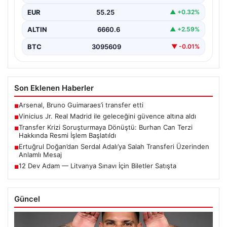
Madrid,…
EUR
55.25
▲ +0.32%
ALTIN
6660.6
▲ +2.59%
BTC
3095609
▼ -0.01%
Son Eklenen Haberler
Arsenal, Bruno Guimaraes’i transfer etti
■
Vinicius Jr. Real Madrid ile geleceğini güvence altına aldı
■
Transfer Krizi Soruşturmaya Dönüştü: Burhan Can Terzi
■
Hakkında Resmi İşlem Başlatıldı
Ertuğrul Doğan’dan Serdal Adalı’ya Salah Transferi Üzerinden
■
Anlamlı Mesaj
12 Dev Adam — Litvanya Sınavı İçin Biletler Satışta
■
Güncel