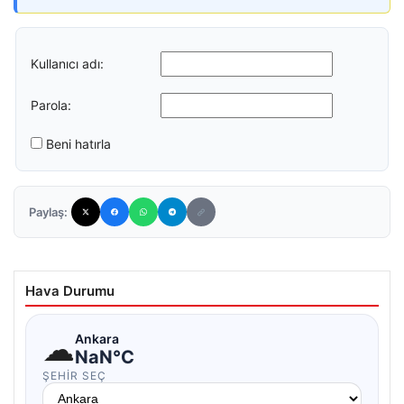
Kullanıcı adı:
Parola:
Beni hatırla
Paylaş:
Hava Durumu
☁
Ankara
NaN°C
ŞEHIR SEÇ