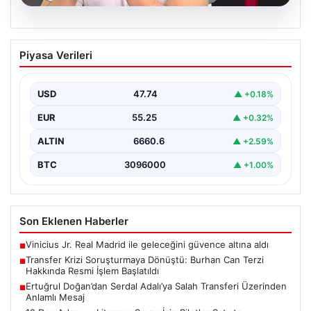
06.08.2026
Transfer Krizi Soruşturmaya Dönüştü:
Piyasa Verileri
Burhan Can Terzi Hakkında Resmi İşlem
Başlatıldı
USD
47.74
▲ +0.18%
Galatasaray Spor Kulübü, gerçekleştirilen transfer
görüşmeleri ve iddialarına ilişkin ortaya çıkan bazı
EUR
55.25
▲ +0.32%
iddialar nedeniyle…
ALTIN
6660.6
▲ +2.59%
BTC
3096000
▲ +1.00%
Son Eklenen Haberler
Vinicius Jr. Real Madrid ile geleceğini güvence altına aldı
■
Transfer Krizi Soruşturmaya Dönüştü: Burhan Can Terzi
■
Hakkında Resmi İşlem Başlatıldı
Ertuğrul Doğan’dan Serdal Adalı’ya Salah Transferi Üzerinden
■
Anlamlı Mesaj