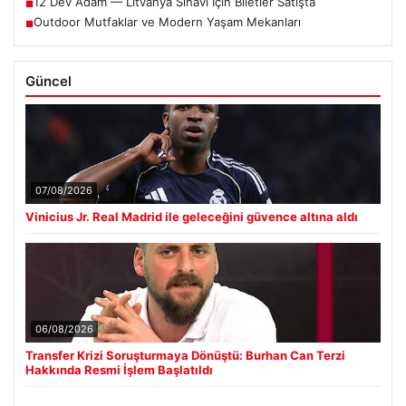
12 Dev Adam — Litvanya Sınavı İçin Biletler Satışta
■
Outdoor Mutfaklar ve Modern Yaşam Mekanları
■
Güncel
07/08/2026
Vinicius Jr. Real Madrid ile geleceğini güvence altına aldı
06/08/2026
Transfer Krizi Soruşturmaya Dönüştü: Burhan Can Terzi
Hakkında Resmi İşlem Başlatıldı