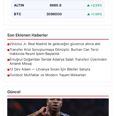
ALTIN
6660.6
▲ +2.59%
BTC
3096000
▲ +1.00%
Son Eklenen Haberler
Vinicius Jr. Real Madrid ile geleceğini güvence altına aldı
■
Transfer Krizi Soruşturmaya Dönüştü: Burhan Can Terzi
■
Hakkında Resmi İşlem Başlatıldı
Ertuğrul Doğan’dan Serdal Adalı’ya Salah Transferi Üzerinden
■
Anlamlı Mesaj
12 Dev Adam — Litvanya Sınavı İçin Biletler Satışta
■
Outdoor Mutfaklar ve Modern Yaşam Mekanları
■
Güncel