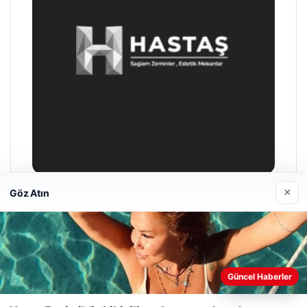
×
Göz Atın
Prenses Night Club
29/04/2026
Web sitemizi nasıl kullandığınızı daha iyi anlayabilmek,
Güncel Haberler
deneyiminizi kişiselleştirmek ve geliştirmek amacıyla çerezler
kullanıyoruz.
Çerez Politikamız