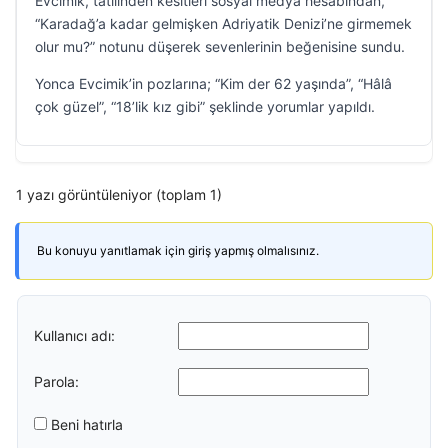
Evcimik, tatilinden kesitleri sosyal medya hesabından,
“Karadağ’a kadar gelmişken Adriyatik Denizi’ne girmemek
olur mu?” notunu düşerek sevenlerinin beğenisine sundu.
Yonca Evcimik’in pozlarına; “Kim der 62 yaşında”, “Hâlâ
çok güzel”, “18’lik kız gibi” şeklinde yorumlar yapıldı.
1 yazı görüntüleniyor (toplam 1)
Bu konuyu yanıtlamak için giriş yapmış olmalısınız.
Kullanıcı adı:
Parola:
Beni hatırla