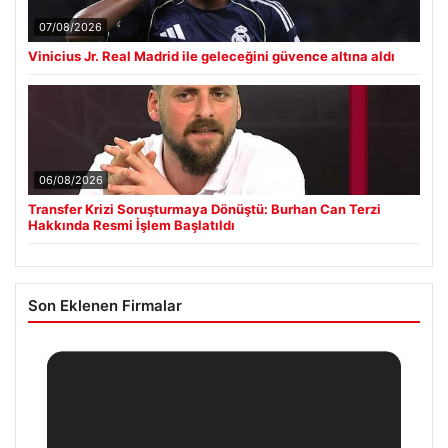
07/08/2026
Vinicius Jr. Real Madrid ile geleceğini güvence altına aldı
06/08/2026
Transfer Krizi Soruşturmaya Dönüştü: Burhan Can Terzi
Hakkında Resmi İşlem Başlatıldı
Son Eklenen Firmalar