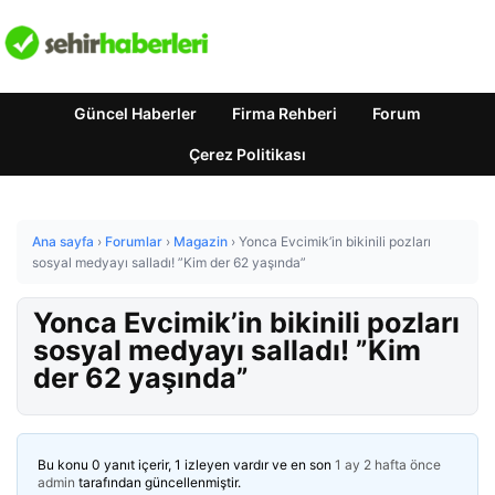
Güncel Haberler
Firma Rehberi
Forum
Çerez Politikası
Ana sayfa
›
Forumlar
›
Magazin
›
Yonca Evcimik’in bikinili pozları
sosyal medyayı salladı! ”Kim der 62 yaşında”
Yonca Evcimik’in bikinili pozları
sosyal medyayı salladı! ”Kim
der 62 yaşında”
Bu konu 0 yanıt içerir, 1 izleyen vardır ve en son
1 ay 2 hafta önce
admin
tarafından güncellenmiştir.