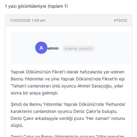
1 yazı görüntüleniyor (toplam 1)
13/05/2026: 1:06 am
#15052
A
admin
Anahtar yönetici
Yaprak Dökümü’nün Fikret’i olarak hafızalarda yer edinen
Bennu Yıldırımlar ve yine Yaprak Dökümü’nde Fikret’in eşi
‘Tahsin’i canlandıran ünlü oyuncu Ahmet Saraçoğlu, yıllar
sonra bir araya gelmişti.
Şimdi de Bennu Yıldırımlar Yaprak Dökümü’nde ‘Ferhunde’
karakterini canlandıran oyuncu Deniz Çakır’la buluştu.
Deniz Çakır arkadaşıyla verdiği pozu “Her zaman” notunu
düştü.
Deniz Çakır ve Bennu Yıldırımlar’ın pozuna “Yıllar meydan