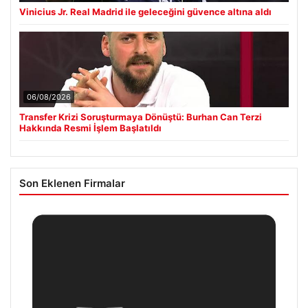
Vinicius Jr. Real Madrid ile geleceğini güvence altına aldı
06/08/2026
Transfer Krizi Soruşturmaya Dönüştü: Burhan Can Terzi
Hakkında Resmi İşlem Başlatıldı
Son Eklenen Firmalar