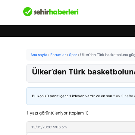
Ana sayfa
›
Forumlar
›
Spor
›
Ülker’den Türk basketboluna güç
Ülker’den Türk basketbolun
Bu konu 0 yanıt içerir, 1 izleyen vardır ve en son
2 ay 3 hafta
1 yazı görüntüleniyor (toplam 1)
13/05/2026: 9:06 pm