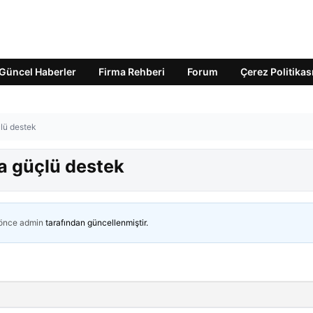
Güncel Haberler
Firma Rehberi
Forum
Çerez Politikas
lü destek
a güçlü destek
 önce
admin
tarafından güncellenmiştir.