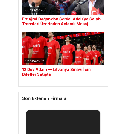
05/08/2026
Ertuğrul Doğan’dan Serdal Adalı’ya Salah
Transferi Üzerinden Anlamlı Mesaj
05/08/2026
12 Dev Adam — Litvanya Sınavı İçin
Biletler Satışta
Son Eklenen Firmalar