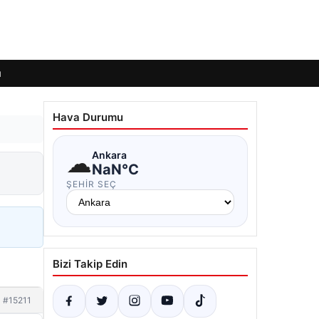
ı
Hava Durumu
☁
Ankara
NaN°C
ŞEHIR SEÇ
Bizi Takip Edin
#15211