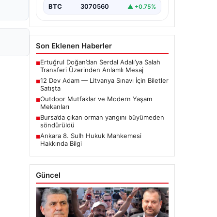
BTC
3070560
▲ +0.75%
Son Eklenen Haberler
Ertuğrul Doğan’dan Serdal Adalı’ya Salah
■
Transferi Üzerinden Anlamlı Mesaj
12 Dev Adam — Litvanya Sınavı İçin Biletler
■
Satışta
Outdoor Mutfaklar ve Modern Yaşam
■
Mekanları
Bursa’da çıkan orman yangını büyümeden
■
söndürüldü
Ankara 8. Sulh Hukuk Mahkemesi
■
Hakkında Bilgi
Güncel